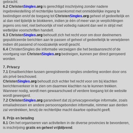
gebracht.
6.2
Christen
Singles
.org
is gerechtigd inschrijving zonder nadere
ingebrekestelling of rechterlijke tussenkomst met onmiddellijke ingang te
beëindigen en/of de toegang tot
Christen
Singles
.org
geheel of gedeeltelijk en
al dan niet tijdelijk te blokkeren, indien je één of meer van je verplichtingen
jegens ons niet, niet behoorlijk of niet volledig nakomt dan wel in strijd met
wettelijke voorschriften handelt.
6.3
Christen
Singles
.org
behoudt zich het recht voor om door deelnemers
gepubliceerde berichten aan te passen of geheel of gedeeltelijk te verwijderen
indien dit passend of noodzakelijk wordt geacht.
6.4
ChristenSingles die informatie verzwijgen die het bestaansrecht of de
voortgang van
Christen
Singles
.org
bedreigen, kunnen per direct geroyeerd
worden.
7. Privacy
7.1
Emailberichten tussen geregistreerde singles onderling worden door ons
als privé beschouwd.
Christen
Singles
.org
behoudt zich echter het recht voor om bij klachten
berichtenverkeer in te zien om daarmee klachten na te kunnen trekken.
Wanneer nodig, wordt men gewaarschuwd of verdere toegang tot de website
wordt geweigerd.
7.2
Christen
Singles
.org
garandeert dat zij privacygevoelige informatie, zoals
emailadressen en andere persoonsgebonden informatie, nimmer aan derden
zal verstrekken, tenzij de rechterlijke macht daartoe opdracht geeft.
8. Prijs en betaling
8.1
Om het organiseren van activiteiten in de diverse provincies te bevorderen,
is inschrijving
gratis en geheel vrijblijvend
.