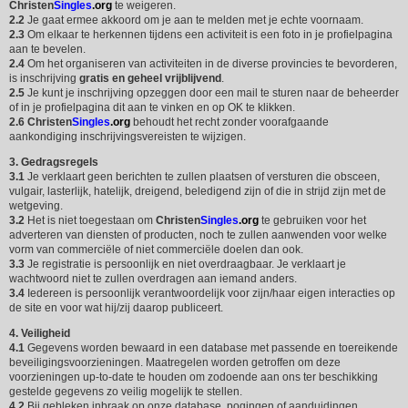
Christen
Singles
.org
te weigeren.
2.2
Je gaat ermee akkoord om je aan te melden met je echte voornaam.
2.3
Om elkaar te herkennen tijdens een activiteit is een foto in je profielpagina
aan te bevelen.
2.4
Om het organiseren van activiteiten in de diverse provincies te bevorderen,
is inschrijving
gratis en geheel vrijblijvend
.
2.5
Je kunt je inschrijving opzeggen door een mail te sturen naar de beheerder
of in je profielpagina dit aan te vinken en op OK te klikken.
2.6
Christen
Singles
.org
behoudt het recht zonder voorafgaande
aankondiging inschrijvingsvereisten te wijzigen.
3. Gedragsregels
3.1
Je verklaart geen berichten te zullen plaatsen of versturen die obsceen,
vulgair, lasterlijk, hatelijk, dreigend, beledigend zijn of die in strijd zijn met de
wetgeving.
3.2
Het is niet toegestaan om
Christen
Singles
.org
te gebruiken voor het
adverteren van diensten of producten, noch te zullen aanwenden voor welke
vorm van commerciële of niet commerciële doelen dan ook.
3.3
Je registratie is persoonlijk en niet overdraagbaar. Je verklaart je
wachtwoord niet te zullen overdragen aan iemand anders.
3.4
Iedereen is persoonlijk verantwoordelijk voor zijn/haar eigen interacties op
de site en voor wat hij/zij daarop publiceert.
4. Veiligheid
4.1
Gegevens worden bewaard in een database met passende en toereikende
beveiligingsvoorzieningen. Maatregelen worden getroffen om deze
voorzieningen up-to-date te houden om zodoende aan ons ter beschikking
gestelde gegevens zo veilig mogelijk te stellen.
4.2
Bij gebleken inbraak op onze database, pogingen of aanduidingen