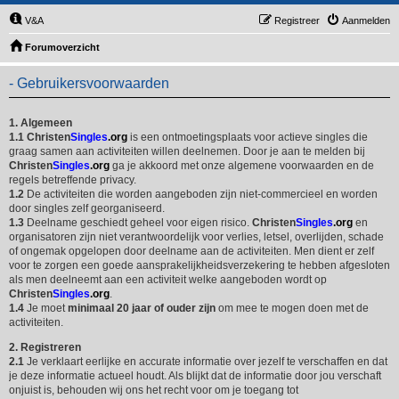
V&A
Registreer
Aanmelden
Forumoverzicht
- Gebruikersvoorwaarden
1. Algemeen
1.1
Christen
Singles
.org
is een ontmoetingsplaats voor actieve singles die
graag samen aan activiteiten willen deelnemen. Door je aan te melden bij
Christen
Singles
.org
ga je akkoord met onze algemene voorwaarden en de
regels betreffende privacy.
1.2
De activiteiten die worden aangeboden zijn niet-commercieel en worden
door singles zelf georganiseerd.
1.3
Deelname geschiedt geheel voor eigen risico.
Christen
Singles
.org
en
organisatoren zijn niet verantwoordelijk voor verlies, letsel, overlijden, schade
of ongemak opgelopen door deelname aan de activiteiten. Men dient er zelf
voor te zorgen een goede aansprakelijkheidsverzekering te hebben afgesloten
als men deelneemt aan een activiteit welke aangeboden wordt op
Christen
Singles
.org
.
1.4
Je moet
minimaal 20 jaar of ouder zijn
om mee te mogen doen met de
activiteiten.
2. Registreren
2.1
Je verklaart eerlijke en accurate informatie over jezelf te verschaffen en dat
je deze informatie actueel houdt. Als blijkt dat de informatie door jou verschaft
onjuist is, behouden wij ons het recht voor om je toegang tot