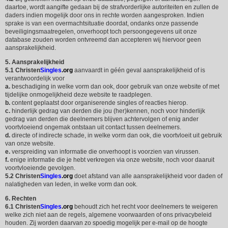
daartoe, wordt aangifte gedaan bij de strafvorderlijke autoriteiten en zullen de
daders indien mogelijk door ons in rechte worden aangesproken. Indien
sprake is van een overmachtsituatie doordat, ondanks onze passende
beveiligingsmaatregelen, onverhoopt toch persoongegevens uit onze
database zouden worden ontvreemd dan accepteren wij hiervoor geen
aansprakelijkheid.
5. Aansprakelijkheid
5.1
Christen
Singles
.org
aanvaardt in géén geval aansprakelijkheid of is
verantwoordelijk voor
a.
beschadiging in welke vorm dan ook, door gebruik van onze website of met
tijdelijke onmogelijkheid deze website te raadplegen.
b.
content geplaatst door organiserende singles of reacties hierop.
c.
hinderlijk gedrag van derden die jou (her)kennen, noch voor hinderlijk
gedrag van derden die deelnemers blijven achtervolgen of enig ander
voortvloeiend ongemak ontstaan uit contact tussen deelnemers.
d.
directe of indirecte schade, in welke vorm dan ook, die voortvloeit uit gebruik
van onze website.
e.
verspreiding van informatie die onverhoopt is voorzien van virussen.
f.
enige informatie die je hebt verkregen via onze website, noch voor daaruit
voortvloeiende gevolgen.
5.2
Christen
Singles
.org
doet afstand van alle aansprakelijkheid voor daden of
nalatigheden van leden, in welke vorm dan ook.
6. Rechten
6.1
Christen
Singles
.org
behoudt zich het recht voor deelnemers te weigeren
welke zich niet aan de regels, algemene voorwaarden of ons privacybeleid
houden. Zij worden daarvan zo spoedig mogelijk per e-mail op de hoogte