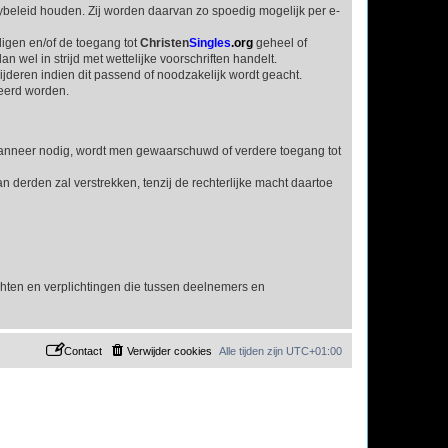
ybeleid houden. Zij worden daarvan zo spoedig mogelijk per e-
digen en/of de toegang tot
Christen
Singles
.org
geheel of
an wel in strijd met wettelijke voorschriften handelt.
jderen indien dit passend of noodzakelijk wordt geacht.
eerd worden.
 Wanneer nodig, wordt men gewaarschuwd of verdere toegang tot
derden zal verstrekken, tenzij de rechterlijke macht daartoe
chten en verplichtingen die tussen deelnemers en
Contact
Verwijder cookies
Alle tijden zijn
UTC+01:00