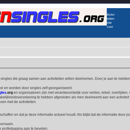
Activi
teiten
site
voor
 singles die graag samen aan activiteiten willen deelnemen. Door je aan te melden
el en worden door singles zelf georganiseerd.
gles
.org
en organisatoren zijn niet verantwoordelijk voor verlies, letsel, overlij
prakelijkheidsverzekering te hebben afgesloten als men deelneemt aan een activit
n met de activiteiten.
rschaffen en dat je deze informatie actueel houdt. Als blijkt dat de informatie door j
voornaam.
je profielpagina aan te bevelen.