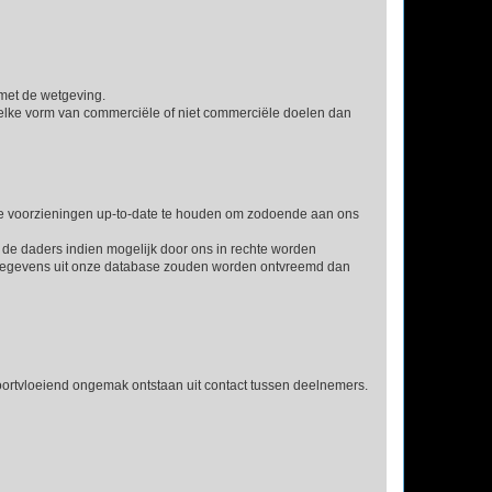
n met de wetgeving.
welke vorm van commerciële of niet commerciële doelen dan
e voorzieningen up-to-date te houden om zodoende aan ons
n de daders indien mogelijk door ons in rechte worden
ngegevens uit onze database zouden worden ontvreemd dan
voortvloeiend ongemak ontstaan uit contact tussen deelnemers.