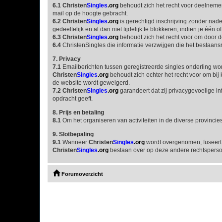
6.1
Christen
Singles
.org
behoudt zich het recht voor deelnemer
mail op de hoogte gebracht.
6.2
Christen
Singles
.org
is gerechtigd inschrijving zonder nade
gedeeltelijk en al dan niet tijdelijk te blokkeren, indien je één 
6.3
Christen
Singles
.org
behoudt zich het recht voor om door d
6.4
ChristenSingles die informatie verzwijgen die het bestaans
7. Privacy
7.1
Emailberichten tussen geregistreerde singles onderling wo
Christen
Singles
.org
behoudt zich echter het recht voor om bi
de website wordt geweigerd.
7.2
Christen
Singles
.org
garandeert dat zij privacygevoelige i
opdracht geeft.
8. Prijs en betaling
8.1
Om het organiseren van activiteiten in de diverse provincies
9. Slotbepaling
9.1
Wanneer
Christen
Singles
.org
wordt overgenomen, fuseert o
Christen
Singles
.org
bestaan over op deze andere rechtspers
Forumoverzicht