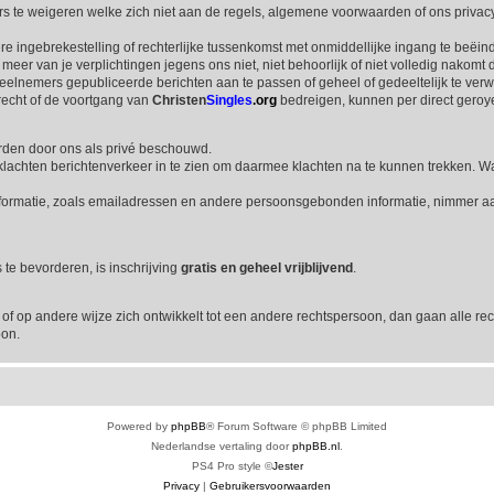
s te weigeren welke zich niet aan de regels, algemene voorwaarden of ons privac
re ingebrekestelling of rechterlijke tussenkomst met onmiddellijke ingang te beëin
of meer van je verplichtingen jegens ons niet, niet behoorlijk of niet volledig nakomt d
eelnemers gepubliceerde berichten aan te passen of geheel of gedeeltelijk te verwi
recht of de voortgang van
Christen
Singles
.org
bedreigen, kunnen per direct geroy
rden door ons als privé beschouwd.
j klachten berichtenverkeer in te zien om daarmee klachten na te kunnen trekken.
nformatie, zoals emailadressen en andere persoonsgebonden informatie, nimmer aan 
 te bevorderen, is inschrijving
gratis en geheel vrijblijvend
.
f op andere wijze zich ontwikkelt tot een andere rechtspersoon, dan gaan alle re
oon.
Powered by
phpBB
® Forum Software © phpBB Limited
Nederlandse vertaling door
phpBB.nl
.
PS4 Pro style ©
Jester
Privacy
|
Gebruikersvoorwaarden