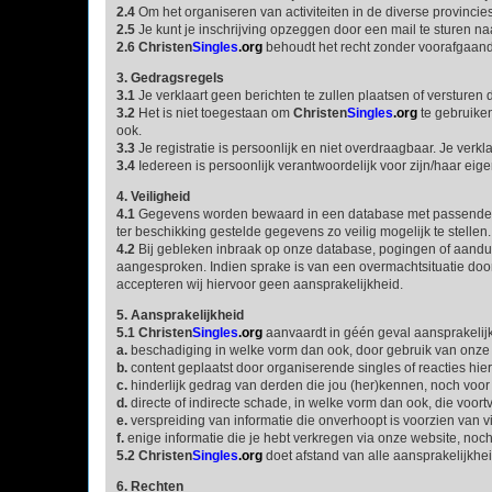
2.4
Om het organiseren van activiteiten in de diverse provincies
2.5
Je kunt je inschrijving opzeggen door een mail te sturen naa
2.6
Christen
Singles
.org
behoudt het recht zonder voorafgaande
3. Gedragsregels
3.1
Je verklaart geen berichten te zullen plaatsen of versturen die
3.2
Het is niet toegestaan om
Christen
Singles
.org
te gebruike
ook.
3.3
Je registratie is persoonlijk en niet overdraagbaar. Je ver
3.4
Iedereen is persoonlijk verantwoordelijk voor zijn/haar eigen
4. Veiligheid
4.1
Gegevens worden bewaard in een database met passende e
ter beschikking gestelde gegevens zo veilig mogelijk te stellen.
4.2
Bij gebleken inbraak op onze database, pogingen of aanduidi
aangesproken. Indien sprake is van een overmachtsituatie d
accepteren wij hiervoor geen aansprakelijkheid.
5. Aansprakelijkheid
5.1
Christen
Singles
.org
aanvaardt in géén geval aansprakelijk
a.
beschadiging in welke vorm dan ook, door gebruik van onze w
b.
content geplaatst door organiserende singles of reacties hie
c.
hinderlijk gedrag van derden die jou (her)kennen, noch voor
d.
directe of indirecte schade, in welke vorm dan ook, die voortv
e.
verspreiding van informatie die onverhoopt is voorzien van v
f.
enige informatie die je hebt verkregen via onze website, noc
5.2
Christen
Singles
.org
doet afstand van alle aansprakelijkhe
6. Rechten