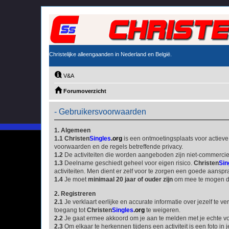
Christelijke alleengaanden in Nederland en België.
V&A
Forumoverzicht
- Gebruikersvoorwaarden
1. Algemeen
1.1
Christen
Singles
.org
is een ontmoetingsplaats voor actieve
voorwaarden en de regels betreffende privacy.
1.2
De activiteiten die worden aangeboden zijn niet-commercie
1.3
Deelname geschiedt geheel voor eigen risico.
Christen
Sin
activiteiten. Men dient er zelf voor te zorgen een goede aans
1.4
Je moet
minimaal 20 jaar of ouder zijn
om mee te mogen doe
2. Registreren
2.1
Je verklaart eerlijke en accurate informatie over jezelf te ve
toegang tot
Christen
Singles
.org
te weigeren.
2.2
Je gaat ermee akkoord om je aan te melden met je echte 
2.3
Om elkaar te herkennen tijdens een activiteit is een foto in 