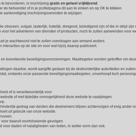
 te bevorderen, is inschrijving
gratis en geheel vrijblijvend
.
r de beheerder of in je profielpagina dit aan te vinken en op OK te klikken.
 aankondiging inschrijvingsvereisten te wijzigen.
 obsceen, vulgair, lasterlijk, hatelijk, dreigend, beledigend zijn of die in strijd zij
n voor het adverteren van diensten of producten, noch te zullen aanwenden voor 
klaart je wachtwoord niet te zullen overdragen aan iemand anders.
 interacties op de site en voor wat hij/zij daarop publiceert.
n toereikende beveiligingsvoorzieningen. Maatregelen worden getroffen om dez
ngen daartoe, wordt aangifte gedaan bij de strafvorderlijke autoriteiten en zulle
oordat, ondanks onze passende beveiligingsmaatregelen, onverhoopt toch persoo
heid of is verantwoordelijk voor
ebsite of met tijdelijke onmogelijkheid deze website te raadplegen.
rop.
 hinderlijk gedrag van derden die deelnemers blijven achtervolgen of enig ander 
loeit uit gebruik van onze website.
irussen.
h voor daaruit voortvloeiende gevolgen.
id voor daden of nalatigheden van leden, in welke vorm dan ook.