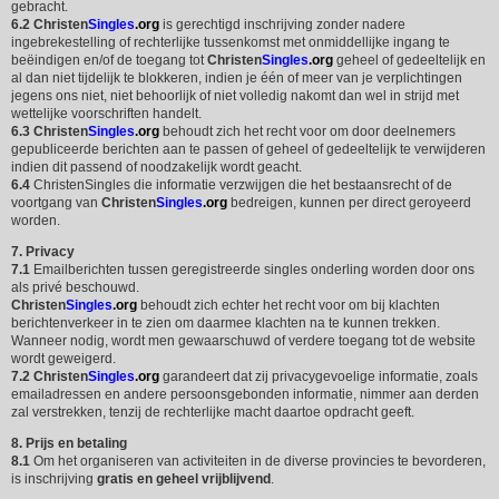
gebracht.
6.2
Christen
Singles
.org
is gerechtigd inschrijving zonder nadere
ingebrekestelling of rechterlijke tussenkomst met onmiddellijke ingang te
beëindigen en/of de toegang tot
Christen
Singles
.org
geheel of gedeeltelijk en
al dan niet tijdelijk te blokkeren, indien je één of meer van je verplichtingen
jegens ons niet, niet behoorlijk of niet volledig nakomt dan wel in strijd met
wettelijke voorschriften handelt.
6.3
Christen
Singles
.org
behoudt zich het recht voor om door deelnemers
gepubliceerde berichten aan te passen of geheel of gedeeltelijk te verwijderen
indien dit passend of noodzakelijk wordt geacht.
6.4
ChristenSingles die informatie verzwijgen die het bestaansrecht of de
voortgang van
Christen
Singles
.org
bedreigen, kunnen per direct geroyeerd
worden.
7. Privacy
7.1
Emailberichten tussen geregistreerde singles onderling worden door ons
als privé beschouwd.
Christen
Singles
.org
behoudt zich echter het recht voor om bij klachten
berichtenverkeer in te zien om daarmee klachten na te kunnen trekken.
Wanneer nodig, wordt men gewaarschuwd of verdere toegang tot de website
wordt geweigerd.
7.2
Christen
Singles
.org
garandeert dat zij privacygevoelige informatie, zoals
emailadressen en andere persoonsgebonden informatie, nimmer aan derden
zal verstrekken, tenzij de rechterlijke macht daartoe opdracht geeft.
8. Prijs en betaling
8.1
Om het organiseren van activiteiten in de diverse provincies te bevorderen,
is inschrijving
gratis en geheel vrijblijvend
.