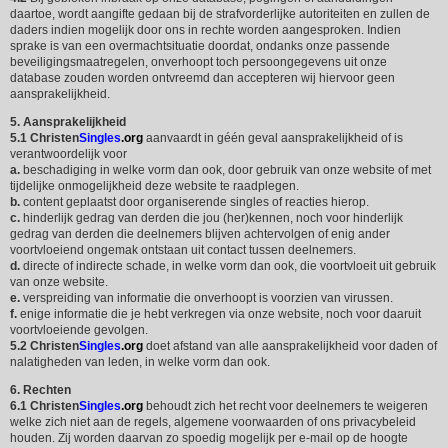
daartoe, wordt aangifte gedaan bij de strafvorderlijke autoriteiten en zullen de
daders indien mogelijk door ons in rechte worden aangesproken. Indien
sprake is van een overmachtsituatie doordat, ondanks onze passende
beveiligingsmaatregelen, onverhoopt toch persoongegevens uit onze
database zouden worden ontvreemd dan accepteren wij hiervoor geen
aansprakelijkheid.
5. Aansprakelijkheid
5.1
Christen
Singles
.org
aanvaardt in géén geval aansprakelijkheid of is
verantwoordelijk voor
a.
beschadiging in welke vorm dan ook, door gebruik van onze website of met
tijdelijke onmogelijkheid deze website te raadplegen.
b.
content geplaatst door organiserende singles of reacties hierop.
c.
hinderlijk gedrag van derden die jou (her)kennen, noch voor hinderlijk
gedrag van derden die deelnemers blijven achtervolgen of enig ander
voortvloeiend ongemak ontstaan uit contact tussen deelnemers.
d.
directe of indirecte schade, in welke vorm dan ook, die voortvloeit uit gebruik
van onze website.
e.
verspreiding van informatie die onverhoopt is voorzien van virussen.
f.
enige informatie die je hebt verkregen via onze website, noch voor daaruit
voortvloeiende gevolgen.
5.2
Christen
Singles
.org
doet afstand van alle aansprakelijkheid voor daden of
nalatigheden van leden, in welke vorm dan ook.
6. Rechten
6.1
Christen
Singles
.org
behoudt zich het recht voor deelnemers te weigeren
welke zich niet aan de regels, algemene voorwaarden of ons privacybeleid
houden. Zij worden daarvan zo spoedig mogelijk per e-mail op de hoogte