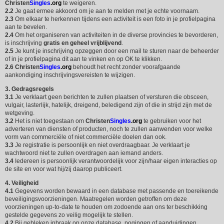
Christen
Singles
.org
te weigeren.
2.2
Je gaat ermee akkoord om je aan te melden met je echte voornaam.
2.3
Om elkaar te herkennen tijdens een activiteit is een foto in je profielpagina
aan te bevelen.
2.4
Om het organiseren van activiteiten in de diverse provincies te bevorderen,
is inschrijving
gratis en geheel vrijblijvend
.
2.5
Je kunt je inschrijving opzeggen door een mail te sturen naar de beheerder
of in je profielpagina dit aan te vinken en op OK te klikken.
2.6
Christen
Singles
.org
behoudt het recht zonder voorafgaande
aankondiging inschrijvingsvereisten te wijzigen.
3. Gedragsregels
3.1
Je verklaart geen berichten te zullen plaatsen of versturen die obsceen,
vulgair, lasterlijk, hatelijk, dreigend, beledigend zijn of die in strijd zijn met de
wetgeving.
3.2
Het is niet toegestaan om
Christen
Singles
.org
te gebruiken voor het
adverteren van diensten of producten, noch te zullen aanwenden voor welke
vorm van commerciële of niet commerciële doelen dan ook.
3.3
Je registratie is persoonlijk en niet overdraagbaar. Je verklaart je
wachtwoord niet te zullen overdragen aan iemand anders.
3.4
Iedereen is persoonlijk verantwoordelijk voor zijn/haar eigen interacties op
de site en voor wat hij/zij daarop publiceert.
4. Veiligheid
4.1
Gegevens worden bewaard in een database met passende en toereikende
beveiligingsvoorzieningen. Maatregelen worden getroffen om deze
voorzieningen up-to-date te houden om zodoende aan ons ter beschikking
gestelde gegevens zo veilig mogelijk te stellen.
4.2
Bij gebleken inbraak op onze database, pogingen of aanduidingen