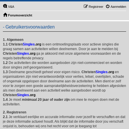
V&A
Registreer
Aanmelden
Forumoverzicht
- Gebruikersvoorwaarden
1. Algemeen
1.1
Christen
Singles
.org
is een ontmoetingsplaats voor actieve singles die
graag samen aan activiteiten willen deelnemen. Door je aan te melden bij
Christen
Singles
.org
ga je akkoord met onze algemene voorwaarden en de
regels betreffende privacy.
1.2
De activiteiten die worden aangeboden zijn niet-commercieel en worden
door singles zelf georganiseerd.
1.3
Deelname geschiedt geheel voor eigen risico.
Christen
Singles
.org
en
organisatoren zijn niet verantwoordelijk voor verlies, letsel, overlijden, schade
of ongemak opgelopen door deelname aan de activiteiten. Men dient er zelf
voor te zorgen een goede aansprakelijkheidsverzekering te hebben afgesloten
als men deelneemt aan een activiteit welke aangeboden wordt op
Christen
Singles
.org
.
1.4
Je moet
minimaal 20 jaar of ouder zijn
om mee te mogen doen met de
activiteiten.
2. Registreren
2.1
Je verklaart eerlijke en accurate informatie over jezelf te verschaffen en dat
je deze informatie actueel houdt. Als blijkt dat de informatie door jou verschaft
onjuist is, behouden wij ons het recht voor om je toegang tot