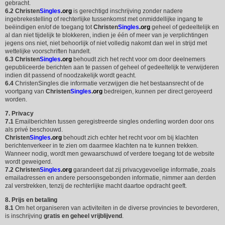
gebracht.
6.2
Christen
Singles
.org
is gerechtigd inschrijving zonder nadere
ingebrekestelling of rechterlijke tussenkomst met onmiddellijke ingang te
beëindigen en/of de toegang tot
Christen
Singles
.org
geheel of gedeeltelijk en
al dan niet tijdelijk te blokkeren, indien je één of meer van je verplichtingen
jegens ons niet, niet behoorlijk of niet volledig nakomt dan wel in strijd met
wettelijke voorschriften handelt.
6.3
Christen
Singles
.org
behoudt zich het recht voor om door deelnemers
gepubliceerde berichten aan te passen of geheel of gedeeltelijk te verwijderen
indien dit passend of noodzakelijk wordt geacht.
6.4
ChristenSingles die informatie verzwijgen die het bestaansrecht of de
voortgang van
Christen
Singles
.org
bedreigen, kunnen per direct geroyeerd
worden.
7. Privacy
7.1
Emailberichten tussen geregistreerde singles onderling worden door ons
als privé beschouwd.
Christen
Singles
.org
behoudt zich echter het recht voor om bij klachten
berichtenverkeer in te zien om daarmee klachten na te kunnen trekken.
Wanneer nodig, wordt men gewaarschuwd of verdere toegang tot de website
wordt geweigerd.
7.2
Christen
Singles
.org
garandeert dat zij privacygevoelige informatie, zoals
emailadressen en andere persoonsgebonden informatie, nimmer aan derden
zal verstrekken, tenzij de rechterlijke macht daartoe opdracht geeft.
8. Prijs en betaling
8.1
Om het organiseren van activiteiten in de diverse provincies te bevorderen,
is inschrijving
gratis en geheel vrijblijvend
.