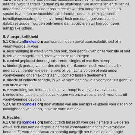
daartoe, wordt aangifte gedaan bij de strafvorderlijke autoriteiten en zullen de
daders indien mogelijk door ons in rechte worden aangesproken. Indien
sprake is van een overmachtsituatie doordat, ondanks onze passende
beveiligingsmaatregelen, onverhoopt toch persoongegevens uit onze
database zouden worden ontvreemd dan accepteren wij hiervoor geen
aansprakelijkheid.
5. Aansprakelijkheid
5.1
Christen
Singles
.org
aanvaardt in géén geval aansprakelijkheid of is
verantwoordelijk voor
a.
beschadiging in welke vorm dan ook, door gebruik van onze website of met
tijdelijke onmogelijkheid deze website te raadplegen.
b.
content geplaatst door organiserende singles of reacties hierop.
c.
hinderlijk gedrag van derden die jou (her)kennen, noch voor hinderlijk
gedrag van derden die deelnemers blijven achtervolgen of enig ander
voortvloeiend ongemak ontstaan uit contact tussen deelnemers.
d.
directe of indirecte schade, in welke vorm dan ook, die voortvloeit uit gebruik
van onze website.
e.
verspreiding van informatie die onverhoopt is voorzien van virussen.
f.
enige informatie die je hebt verkregen via onze website, noch voor daaruit
voortvloeiende gevolgen.
5.2
Christen
Singles
.org
doet afstand van alle aansprakelijkheid voor daden of
nalatigheden van leden, in welke vorm dan ook.
6. Rechten
6.1
Christen
Singles
.org
behoudt zich het recht voor deelnemers te weigeren
welke zich niet aan de regels, algemene voorwaarden of ons privacybeleid
houden. Zij worden daarvan zo spoedig mogelijk per e-mail op de hoogte