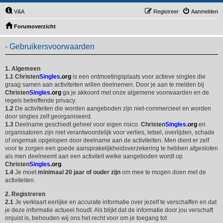
V&A
Registreer
Aanmelden
Forumoverzicht
- Gebruikersvoorwaarden
1. Algemeen
1.1
Christen
Singles
.org
is een ontmoetingsplaats voor actieve singles die
graag samen aan activiteiten willen deelnemen. Door je aan te melden bij
Christen
Singles
.org
ga je akkoord met onze algemene voorwaarden en de
regels betreffende privacy.
1.2
De activiteiten die worden aangeboden zijn niet-commercieel en worden
door singles zelf georganiseerd.
1.3
Deelname geschiedt geheel voor eigen risico.
Christen
Singles
.org
en
organisatoren zijn niet verantwoordelijk voor verlies, letsel, overlijden, schade
of ongemak opgelopen door deelname aan de activiteiten. Men dient er zelf
voor te zorgen een goede aansprakelijkheidsverzekering te hebben afgesloten
als men deelneemt aan een activiteit welke aangeboden wordt op
Christen
Singles
.org
.
1.4
Je moet
minimaal 20 jaar of ouder zijn
om mee te mogen doen met de
activiteiten.
2. Registreren
2.1
Je verklaart eerlijke en accurate informatie over jezelf te verschaffen en dat
je deze informatie actueel houdt. Als blijkt dat de informatie door jou verschaft
onjuist is, behouden wij ons het recht voor om je toegang tot