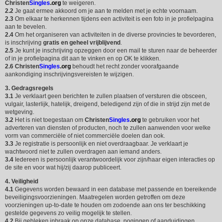
Christen
Singles
.org
te weigeren.
2.2
Je gaat ermee akkoord om je aan te melden met je echte voornaam.
2.3
Om elkaar te herkennen tijdens een activiteit is een foto in je profielpagina
aan te bevelen.
2.4
Om het organiseren van activiteiten in de diverse provincies te bevorderen,
is inschrijving
gratis en geheel vrijblijvend
.
2.5
Je kunt je inschrijving opzeggen door een mail te sturen naar de beheerder
of in je profielpagina dit aan te vinken en op OK te klikken.
2.6
Christen
Singles
.org
behoudt het recht zonder voorafgaande
aankondiging inschrijvingsvereisten te wijzigen.
3. Gedragsregels
3.1
Je verklaart geen berichten te zullen plaatsen of versturen die obsceen,
vulgair, lasterlijk, hatelijk, dreigend, beledigend zijn of die in strijd zijn met de
wetgeving.
3.2
Het is niet toegestaan om
Christen
Singles
.org
te gebruiken voor het
adverteren van diensten of producten, noch te zullen aanwenden voor welke
vorm van commerciële of niet commerciële doelen dan ook.
3.3
Je registratie is persoonlijk en niet overdraagbaar. Je verklaart je
wachtwoord niet te zullen overdragen aan iemand anders.
3.4
Iedereen is persoonlijk verantwoordelijk voor zijn/haar eigen interacties op
de site en voor wat hij/zij daarop publiceert.
4. Veiligheid
4.1
Gegevens worden bewaard in een database met passende en toereikende
beveiligingsvoorzieningen. Maatregelen worden getroffen om deze
voorzieningen up-to-date te houden om zodoende aan ons ter beschikking
gestelde gegevens zo veilig mogelijk te stellen.
4.2
Bij gebleken inbraak op onze database, pogingen of aanduidingen