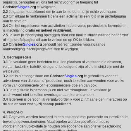
onjuist is, behouden wij ons het recht voor om je toegang tot
Christen
Singles
.org
te weigeren.
2.2
Je gaat ermee akkoord om je aan te melden met je echte voornaam.
2.3
Om elkaar te herkennen tijdens een activiteit is een foto in je profielpagina
aan te bevelen.
2.4
Om het organiseren van activiteiten in de diverse provincies te bevorderen,
is inschrijving
gratis en geheel vrijblijvend
.
2.5
Je kunt je inschrijving opzeggen door een mail te sturen naar de beheerder
of in je profielpagina dit aan te vinken en op OK te klikken.
2.6
Christen
Singles
.org
behoudt het recht zonder voorafgaande
aankondiging inschrijvingsvereisten te wijzigen.
3. Gedragsregels
3.1
Je verklaart geen berichten te zullen plaatsen of versturen die obsceen,
vulgair, lasterlijk, hatelijk, dreigend, beledigend zijn of die in strijd zijn met de
wetgeving.
3.2
Het is niet toegestaan om
Christen
Singles
.org
te gebruiken voor het
adverteren van diensten of producten, noch te zullen aanwenden voor welke
vorm van commerciële of niet commerciële doelen dan ook.
3.3
Je registratie is persoonlijk en niet overdraagbaar. Je verklaart je
wachtwoord niet te zullen overdragen aan iemand anders.
3.4
Iedereen is persoonlijk verantwoordelijk voor zijn/haar eigen interacties op
de site en voor wat hij/zij daarop publiceert.
4. Veiligheid
4.1
Gegevens worden bewaard in een database met passende en toereikende
beveiligingsvoorzieningen. Maatregelen worden getroffen om deze
voorzieningen up-to-date te houden om zodoende aan ons ter beschikking