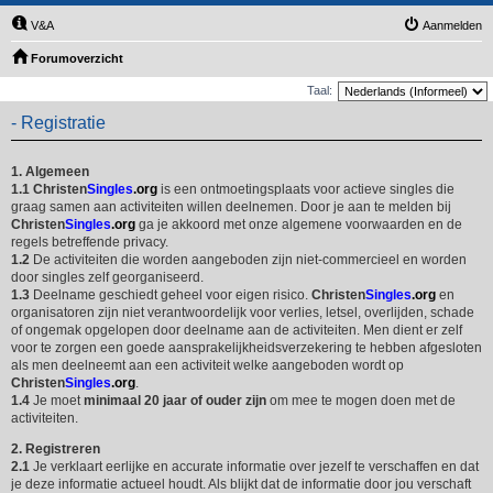
V&A
Aanmelden
Forumoverzicht
Taal:
- Registratie
1. Algemeen
1.1
Christen
Singles
.org
is een ontmoetingsplaats voor actieve singles die
graag samen aan activiteiten willen deelnemen. Door je aan te melden bij
Christen
Singles
.org
ga je akkoord met onze algemene voorwaarden en de
regels betreffende privacy.
1.2
De activiteiten die worden aangeboden zijn niet-commercieel en worden
door singles zelf georganiseerd.
1.3
Deelname geschiedt geheel voor eigen risico.
Christen
Singles
.org
en
organisatoren zijn niet verantwoordelijk voor verlies, letsel, overlijden, schade
of ongemak opgelopen door deelname aan de activiteiten. Men dient er zelf
voor te zorgen een goede aansprakelijkheidsverzekering te hebben afgesloten
als men deelneemt aan een activiteit welke aangeboden wordt op
Christen
Singles
.org
.
1.4
Je moet
minimaal 20 jaar of ouder zijn
om mee te mogen doen met de
activiteiten.
2. Registreren
2.1
Je verklaart eerlijke en accurate informatie over jezelf te verschaffen en dat
je deze informatie actueel houdt. Als blijkt dat de informatie door jou verschaft