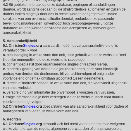
gestelde gegevens zo veilig mogelijk te stellen.
4.2
Bij gebleken inbraak op onze database, pogingen of aanduidingen
daartoe, wordt aangifte gedaan bij de strafvorderlijke autoriteiten en zullen de
daders indien mogelijk door ons in rechte worden aangesproken. Indien
sprake is van een overmachtsituatie doordat, ondanks onze passende
beveiligingsmaatregelen, onverhoopt toch persoongegevens uit onze
database zouden worden ontvreemd dan accepteren wij hiervoor geen
aansprakelijkheid.
5. Aansprakelijkheid
5.1
Christen
Singles
.org
aanvaardt in géén geval aansprakelijkheid of is
verantwoordelijk voor
a.
beschadiging in welke vorm dan ook, door gebruik van onze website of met
tijdelijke onmogelijkheid deze website te raadplegen.
b.
content geplaatst door organiserende singles of reacties hierop.
c.
hinderlijk gedrag van derden die jou (her)kennen, noch voor hinderlijk
gedrag van derden die deelnemers blijven achtervolgen of enig ander
voortvloeiend ongemak ontstaan uit contact tussen deelnemers.
d.
directe of indirecte schade, in welke vorm dan ook, die voortvloeit uit gebruik
van onze website.
e.
verspreiding van informatie die onverhoopt is voorzien van virussen.
f.
enige informatie die je hebt verkregen via onze website, noch voor daaruit
voortvloeiende gevolgen.
5.2
Christen
Singles
.org
doet afstand van alle aansprakelijkheid voor daden of
nalatigheden van leden, in welke vorm dan ook.
6. Rechten
6.1
Christen
Singles
.org
behoudt zich het recht voor deelnemers te weigeren
welke zich niet aan de regels, algemene voorwaarden of ons privacybeleid