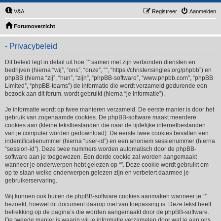
V&A
Registreer
Aanmelden
Forumoverzicht
- Privacybeleid
Dit beleid legt in detail uit hoe “” samen met zijn verbonden diensten en
bedrijven (hierna “wij”, “ons”, “onze”, “”, “https://christensingles.org/phpbb”) en
phpBB (hierna “zij”, “hun”, “zijn”, “phpBB-software”, “www.phpbb.com”, “phpBB
Limited”, “phpBB-teams”) de informatie die wordt verzameld gedurende een
bezoek aan dit forum, wordt gebruikt (hierna “je informatie”).
Je informatie wordt op twee manieren verzameld. De eerste manier is door het
gebruik van zogenaamde cookies. De phpBB-software maakt meerdere
cookies aan (kleine tekstbestanden die naar de tijdelijke internetbestanden
van je computer worden gedownload). De eerste twee cookies bevatten een
indentificatienummer (hierna “user-id”) en een anoniem sessienummer (hierna
“session-id”). Deze twee nummers worden automatisch door de phpBB-
software aan je toegewezen. Een derde cookie zal worden aangemaakt
wanneer je onderwerpen hebt gelezen op “”. Deze cookie wordt gebruikt om
op te slaan welke onderwerpen gelezen zijn en verbetert daarmee je
gebruikerservaring.
Wij kunnen ook buiten de phpBB-software cookies aanmaken wanneer je “”
bezoekt, hoewel dit document daarop niet van toepassing is. Deze tekst heeft
betrekking op de pagina’s die worden aangemaakt door de phpBB-software.
De tweede manier is waarin wij je informatie verzamelen door wat je aan ons