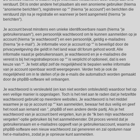
verstuurt. Dit is onder andere het plaatsen als een anonieme gebruiker (hierna
“anonieme berichten”), registreren op “” (hierna “je account”) en berichten die
verstuurd zijn na je registratie en wanneer je bent aangemeld (hierna “je
berichten”).
Je account bevat minstens een unieke identificeerbare naam (hierna “je
gebruikersnaam”), een persoonlijk wachtwoord om te kunnen aanmelden op je
account (hierna “je wachtwoord”) en een persoonlijk, geldig e-mailadres
(hierna “je e-mail”). Je informatie voor je account op “” is beveiligd door de
privacywetgeving die geldt in het land waar dit forum gehost wordt. Alle
informatie naast je gebruikersnaam, je wachtwoord en je e-mailadres die
vereist is bij het registratieproces op “” is verplicht of optioneel, dat is een
keuze van “”. Je hebt altijd zelf de mogelijkheid te bepalen welke informatie
van je account openbaar wordt weergegeven. Verder heb je ook de
mogelijkheid om in te stellen of je de e-mails die automatisch worden gemaakt
door de phpBB-software wil ontvangen.
Je wachtwoord is versleuteld (en kan niet worden ontsleuteld) waardoor het op
een veilige manier is opgeslagen. Toch is het niet aan te raden dat je hetzelfde
wachtwoord gebruikt op meerdere websites. Je wachtwoord is het middel
waarmee je op je account op “” kan aanmelden, bewaar het dus veilig en geef
het nooit aan iemand van ”, phpBB of een andere derde partij. Als je het
wachtwoord van je account bent vergeten, kun je de “Ik ben mijn wachtwoord
vergeten”-optie gebruiken bij het aanmeldvenster. Dit proces vereist dat je
gebruikersnaam en e-mailadres opgeeft van je gebruikersaccount, waarna de
phpBB-software een nieuw wachtwoord zal genereren en zal opsturen naar
het e-mailadres, zodat je je opnieuw kunt aanmelden.