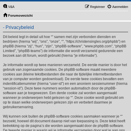
V&A
Registreer
Aanmelden
Forumoverzicht
- Privacybeleid
Dit beleid legt in detail uit hoe “” samen met zijn verbonden diensten en
bedrijven (hierna “wij”, “ons”, “onze”, “”, “https://christensingles.org/phpbb”) en
phpBB (hierna “zij”, “hun”, “zijn”, “phpBB-software”, “www.phpbb.com”, “phpBB
Limited”, “phpBB-teams”) de informatie die wordt verzameld gedurende een
bezoek aan dit forum, wordt gebruikt (hierna “je informatie”).
Je informatie wordt op twee manieren verzameld. De eerste manier is door het
gebruik van zogenaamde cookies. De phpBB-software maakt meerdere
cookies aan (kleine tekstbestanden die naar de tijdelijke internetbestanden
van je computer worden gedownload). De eerste twee cookies bevatten een
indentificatienummer (hierna “user-id”) en een anoniem sessienummer (hierna
“session-id”). Deze twee nummers worden automatisch door de phpBB-
software aan je toegewezen. Een derde cookie zal worden aangemaakt
wanneer je onderwerpen hebt gelezen op “”. Deze cookie wordt gebruikt om
op te slaan welke onderwerpen gelezen zijn en verbetert daarmee je
gebruikerservaring.
Wij kunnen ook buiten de phpBB-software cookies aanmaken wanneer je “”
bezoekt, hoewel dit document daarop niet van toepassing is. Deze tekst heeft
betrekking op de pagina’s die worden aangemaakt door de phpBB-software.
De tweede manier is waarin wij je informatie verzamelen door wat je aan ons