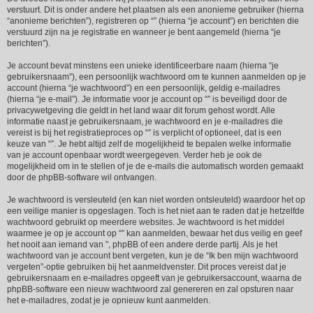
verstuurt. Dit is onder andere het plaatsen als een anonieme gebruiker (hierna
“anonieme berichten”), registreren op “” (hierna “je account”) en berichten die
verstuurd zijn na je registratie en wanneer je bent aangemeld (hierna “je
berichten”).
Je account bevat minstens een unieke identificeerbare naam (hierna “je
gebruikersnaam”), een persoonlijk wachtwoord om te kunnen aanmelden op je
account (hierna “je wachtwoord”) en een persoonlijk, geldig e-mailadres
(hierna “je e-mail”). Je informatie voor je account op “” is beveiligd door de
privacywetgeving die geldt in het land waar dit forum gehost wordt. Alle
informatie naast je gebruikersnaam, je wachtwoord en je e-mailadres die
vereist is bij het registratieproces op “” is verplicht of optioneel, dat is een
keuze van “”. Je hebt altijd zelf de mogelijkheid te bepalen welke informatie
van je account openbaar wordt weergegeven. Verder heb je ook de
mogelijkheid om in te stellen of je de e-mails die automatisch worden gemaakt
door de phpBB-software wil ontvangen.
Je wachtwoord is versleuteld (en kan niet worden ontsleuteld) waardoor het op
een veilige manier is opgeslagen. Toch is het niet aan te raden dat je hetzelfde
wachtwoord gebruikt op meerdere websites. Je wachtwoord is het middel
waarmee je op je account op “” kan aanmelden, bewaar het dus veilig en geef
het nooit aan iemand van ”, phpBB of een andere derde partij. Als je het
wachtwoord van je account bent vergeten, kun je de “Ik ben mijn wachtwoord
vergeten”-optie gebruiken bij het aanmeldvenster. Dit proces vereist dat je
gebruikersnaam en e-mailadres opgeeft van je gebruikersaccount, waarna de
phpBB-software een nieuw wachtwoord zal genereren en zal opsturen naar
het e-mailadres, zodat je je opnieuw kunt aanmelden.