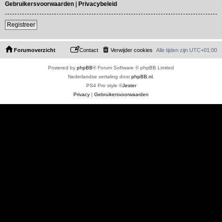
Gebruikersvoorwaarden
|
Privacybeleid
Registreer
Forumoverzicht
Contact
Verwijder cookies
Alle tijden zijn
UTC+01:00
Powered by
phpBB
® Forum Software © phpBB Limited
Nederlandse vertaling door
phpBB.nl
.
PS4 Pro style ©
Jester
Privacy
|
Gebruikersvoorwaarden