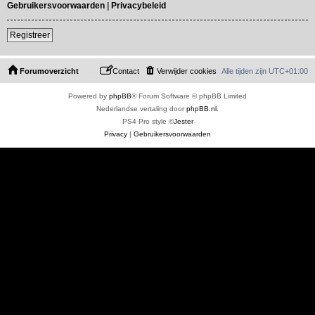
Gebruikersvoorwaarden
|
Privacybeleid
Registreer
Forumoverzicht
Contact
Verwijder cookies
Alle tijden zijn
UTC+01:00
Powered by
phpBB
® Forum Software © phpBB Limited
Nederlandse vertaling door
phpBB.nl
.
PS4 Pro style ©
Jester
Privacy
|
Gebruikersvoorwaarden