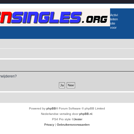
Activi
teiten
site
voor
erwijderen?
Powered by
phpBB
® Forum Software © phpBB Limited
Nederlandse vertaling door
phpBB.nl
.
PS4 Pro style ©
Jester
Privacy
|
Gebruikersvoorwaarden