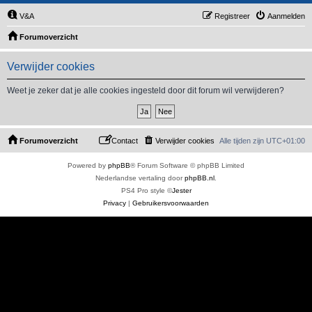
V&A
Registreer
Aanmelden
Forumoverzicht
Verwijder cookies
Weet je zeker dat je alle cookies ingesteld door dit forum wil verwijderen?
Forumoverzicht
Contact
Verwijder cookies
Alle tijden zijn
UTC+01:00
Powered by
phpBB
® Forum Software © phpBB Limited
Nederlandse vertaling door
phpBB.nl
.
PS4 Pro style ©
Jester
Privacy
|
Gebruikersvoorwaarden