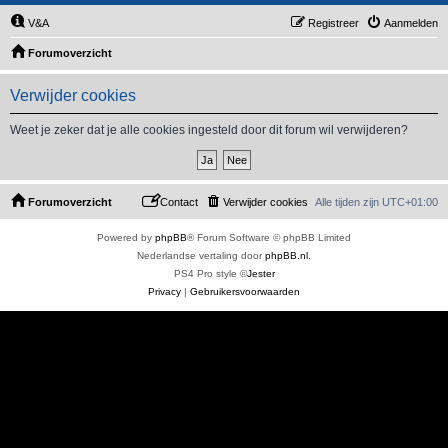
V&A
Registreer
Aanmelden
Forumoverzicht
Verwijder cookies
Weet je zeker dat je alle cookies ingesteld door dit forum wil verwijderen?
Forumoverzicht
Contact
Verwijder cookies
Alle tijden zijn
UTC+01:00
Powered by
phpBB
® Forum Software © phpBB Limited
Nederlandse vertaling door
phpBB.nl
.
PS4 Pro style ©
Jester
Privacy
|
Gebruikersvoorwaarden