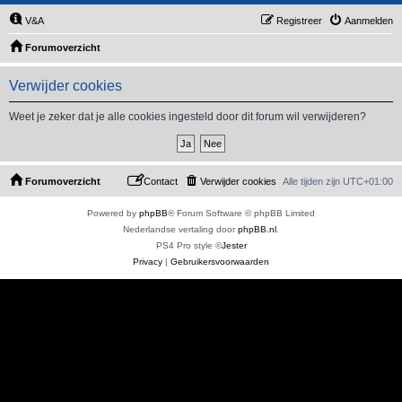
V&A
Registreer
Aanmelden
Forumoverzicht
Verwijder cookies
Weet je zeker dat je alle cookies ingesteld door dit forum wil verwijderen?
Forumoverzicht
Contact
Verwijder cookies
Alle tijden zijn
UTC+01:00
Powered by
phpBB
® Forum Software © phpBB Limited
Nederlandse vertaling door
phpBB.nl
.
PS4 Pro style ©
Jester
Privacy
|
Gebruikersvoorwaarden