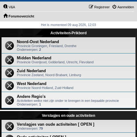
V&A
Registreer
Aanmelden
Forumoverzicht
Het is momenteel 09 aug 2026, 12:03
Activiteiten-Prikbord
Noord-Oost Nederland
Provincie Groningen, Friesland, Drenthe
Onderwerpen:
2
Midden Nederland
Provincie Overijssel, Gelderland, Utrecht, Flevoland
Zuid Nederland
Provincie Zeeland, Noord-Brabant, Limburg
West Nederland
Provincie Noord-Holland, Zuid-Holland
Andere Regio's
Activiteiten welke niet zijn onder te brengen in een bepaalde provincie
Onderwerpen:
1
Verslagjes en oude activiteiten
Verslagjes van oude activiteiten [ OPEN ]
Onderwerpen:
79