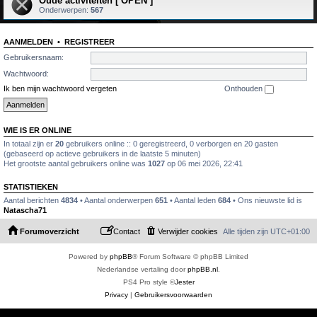
Oude activiteiten [ OPEN ]
Onderwerpen:
567
AANMELDEN
•
REGISTREER
Gebruikersnaam:
Wachtwoord:
Ik ben mijn wachtwoord vergeten
Onthouden
WIE IS ER ONLINE
In totaal zijn er
20
gebruikers online :: 0 geregistreerd, 0 verborgen en 20 gasten
(gebaseerd op actieve gebruikers in de laatste 5 minuten)
Het grootste aantal gebruikers online was
1027
op 06 mei 2026, 22:41
STATISTIEKEN
Aantal berichten
4834
• Aantal onderwerpen
651
• Aantal leden
684
• Ons nieuwste lid is
Natascha71
Forumoverzicht
Contact
Verwijder cookies
Alle tijden zijn
UTC+01:00
Powered by
phpBB
® Forum Software © phpBB Limited
Nederlandse vertaling door
phpBB.nl
.
PS4 Pro style ©
Jester
Privacy
|
Gebruikersvoorwaarden