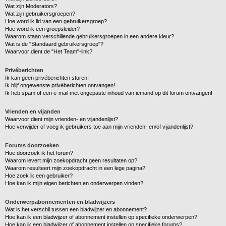
Wat zijn Moderators?
Wat zijn gebruikersgroepen?
Hoe word ik lid van een gebruikersgroep?
Hoe word ik een groepsleider?
Waarom staan verschillende gebruikersgroepen in een andere kleur?
Wat is de "Standaard gebruikersgroep"?
Waarvoor dient de "Het Team"-link?
Privéberichten
Ik kan geen privéberichten sturen!
Ik blijf ongewenste privéberichten ontvangen!
Ik heb spam of een e-mail met ongepaste inhoud van iemand op dit forum ontvangen!
Vrienden en vijanden
Waarvoor dient mijn vrienden- en vijandenlijst?
Hoe verwijder of voeg ik gebruikers toe aan mijn vrienden- en/of vijandenlijst?
Forums doorzoeken
Hoe doorzoek ik het forum?
Waarom levert mijn zoekopdracht geen resultaten op?
Waarom resulteert mijn zoekopdracht in een lege pagina?
Hoe zoek ik een gebruiker?
Hoe kan ik mijn eigen berichten en onderwerpen vinden?
Onderwerpabonnementen en bladwijzers
Wat is het verschil tussen een bladwijzer en abonnement?
Hoe kan ik een bladwijzer of abonnement instellen op specifieke onderwerpen?
Hoe kan ik een bladwijzer of abonnement instellen op specifieke forums?