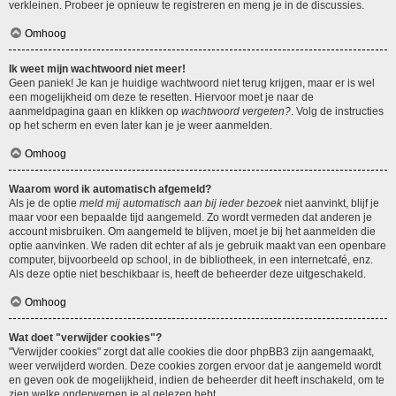
verkleinen. Probeer je opnieuw te registreren en meng je in de discussies.
Omhoog
Ik weet mijn wachtwoord niet meer!
Geen paniek! Je kan je huidige wachtwoord niet terug krijgen, maar er is wel
een mogelijkheid om deze te resetten. Hiervoor moet je naar de
aanmeldpagina gaan en klikken op
wachtwoord vergeten?
. Volg de instructies
op het scherm en even later kan je je weer aanmelden.
Omhoog
Waarom word ik automatisch afgemeld?
Als je de optie
meld mij automatisch aan bij ieder bezoek
niet aanvinkt, blijf je
maar voor een bepaalde tijd aangemeld. Zo wordt vermeden dat anderen je
account misbruiken. Om aangemeld te blijven, moet je bij het aanmelden die
optie aanvinken. We raden dit echter af als je gebruik maakt van een openbare
computer, bijvoorbeeld op school, in de bibliotheek, in een internetcafé, enz.
Als deze optie niet beschikbaar is, heeft de beheerder deze uitgeschakeld.
Omhoog
Wat doet "verwijder cookies"?
"Verwijder cookies" zorgt dat alle cookies die door phpBB3 zijn aangemaakt,
weer verwijderd worden. Deze cookies zorgen ervoor dat je aangemeld wordt
en geven ook de mogelijkheid, indien de beheerder dit heeft inschakeld, om te
zien welke onderwerpen je al gelezen hebt.