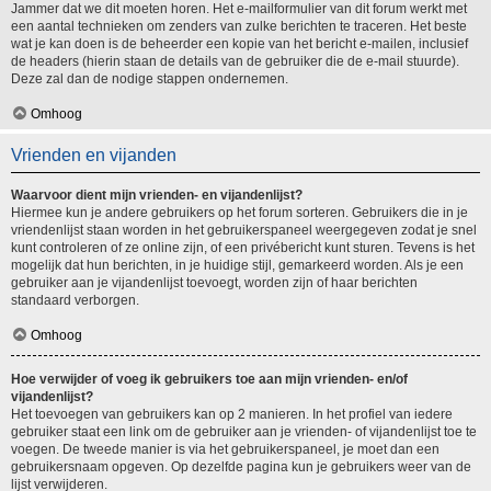
Jammer dat we dit moeten horen. Het e-mailformulier van dit forum werkt met
een aantal technieken om zenders van zulke berichten te traceren. Het beste
wat je kan doen is de beheerder een kopie van het bericht e-mailen, inclusief
de headers (hierin staan de details van de gebruiker die de e-mail stuurde).
Deze zal dan de nodige stappen ondernemen.
Omhoog
Vrienden en vijanden
Waarvoor dient mijn vrienden- en vijandenlijst?
Hiermee kun je andere gebruikers op het forum sorteren. Gebruikers die in je
vriendenlijst staan worden in het gebruikerspaneel weergegeven zodat je snel
kunt controleren of ze online zijn, of een privébericht kunt sturen. Tevens is het
mogelijk dat hun berichten, in je huidige stijl, gemarkeerd worden. Als je een
gebruiker aan je vijandenlijst toevoegt, worden zijn of haar berichten
standaard verborgen.
Omhoog
Hoe verwijder of voeg ik gebruikers toe aan mijn vrienden- en/of
vijandenlijst?
Het toevoegen van gebruikers kan op 2 manieren. In het profiel van iedere
gebruiker staat een link om de gebruiker aan je vrienden- of vijandenlijst toe te
voegen. De tweede manier is via het gebruikerspaneel, je moet dan een
gebruikersnaam opgeven. Op dezelfde pagina kun je gebruikers weer van de
lijst verwijderen.