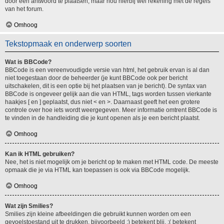
door een antwoord te plaatsen, maar hou hierbij wel rekening met de regels
van het forum.
Omhoog
Tekstopmaak en onderwerp soorten
Wat is BBCode?
BBCode is een vereenvoudigde versie van html, het gebruik ervan is al dan
niet toegestaan door de beheerder (je kunt BBCode ook per bericht
uitschakelen, dit is een optie bij het plaatsen van je bericht). De syntax van
BBCode is ongeveer gelijk aan die van HTML, tags worden tussen vierkante
haakjes [ en ] geplaatst, dus niet < en >. Daarnaast geeft het een grotere
controle over hoe iets wordt weergegeven. Meer informatie omtrent BBCode is
te vinden in de handleiding die je kunt openen als je een bericht plaatst.
Omhoog
Kan ik HTML gebruiken?
Nee, het is niet mogelijk om je bericht op te maken met HTML code. De meeste
opmaak die je via HTML kan toepassen is ook via BBCode mogelijk.
Omhoog
Wat zijn Smilies?
Smilies zijn kleine afbeeldingen die gebruikt kunnen worden om een
gevoelstoestand uit te drukken, bijvoorbeeld :) betekent blij, :( betekent