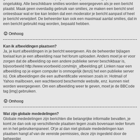
ongelukkig. Alle beschikbare smilies worden weergegeven als je een bericht
plaatst. Maak geen overdadig gebruik van smilies, ze maken een bericht snel
onleesbaar wat er toe kan leiden dat een moderator je bericht aanpast of heel
je bericht verwijdert. De beheerder kan ook een maximaal aantal smilies, dat in
een bericht gebruikt mag worden, bepaald hebben.
Omhoog
Kan ik afbeeldingen plaatsen?
Ja, je kunt afbeeldingen in je bericht weergeven. Als de beheerder bijlagen
toelaat kun je een afbeelding naar het forum uploaden. Anders moet je er voor
zorgen dat de afbeelding op een andere publieke server beschikbaar is,
bijvoorbeeld http://www.voorbeeld.com/mijn_afbeelding.gif. Linken naar een
afbeelding op je eigen computer is onmogelijk (tenzij het een publieke server
is). Ook afbeeldingen die een authentificatie vereisen zoals in: Hotmail of
Yahoo mailboxen, een wachtwoord beschermde website, enz. kunnen niet
worden weergegeven. Om een afbeelding weer te geven, moet je de BBCode
tag [img] gebruiken.
Omhoog
Wat zijn globale mededelingen?
Globale mededelingen zijn berichten die belangrijke informatie bevatten, je
komt ze dan ook op verschillende plaatsen tegen zoals bovenaan ieder forum
en in het gebruikerspaneel. Of je al dan niet globale mededelingen kan
plaatsen hangt af van de vereiste permissies, deze zijn ingesteld door de
beheerder.