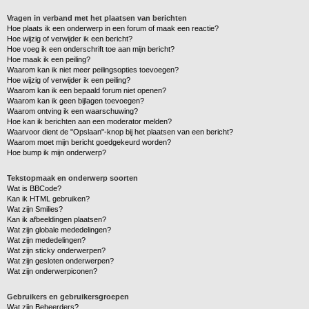
Vragen in verband met het plaatsen van berichten
Hoe plaats ik een onderwerp in een forum of maak een reactie?
Hoe wijzig of verwijder ik een bericht?
Hoe voeg ik een onderschrift toe aan mijn bericht?
Hoe maak ik een peiling?
Waarom kan ik niet meer peilingsopties toevoegen?
Hoe wijzig of verwijder ik een peiling?
Waarom kan ik een bepaald forum niet openen?
Waarom kan ik geen bijlagen toevoegen?
Waarom ontving ik een waarschuwing?
Hoe kan ik berichten aan een moderator melden?
Waarvoor dient de "Opslaan"-knop bij het plaatsen van een bericht?
Waarom moet mijn bericht goedgekeurd worden?
Hoe bump ik mijn onderwerp?
Tekstopmaak en onderwerp soorten
Wat is BBCode?
Kan ik HTML gebruiken?
Wat zijn Smilies?
Kan ik afbeeldingen plaatsen?
Wat zijn globale mededelingen?
Wat zijn mededelingen?
Wat zijn sticky onderwerpen?
Wat zijn gesloten onderwerpen?
Wat zijn onderwerpiconen?
Gebruikers en gebruikersgroepen
Wat zijn Beheerders?