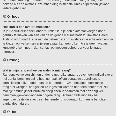
Hieronder kan nog een tweede, meestal grotere, afbeelding staan, beter
bekend als een avatar. Deze afbeelding is meestal uniek of persoonlijk voor
iedere gebruiker.
Omhoog
Hoe kan ik een avatar instellen?
In je Gebruikerspaneel, onder “Profiel” kun je een avatar toevoegen door
gebruik te maken van één van de volgende vier methodes: Gravatar, Galerij,
Afstand of Upload. Het is aan de beheerders om avatars in te schakelen en om
te kiezen op welke manier je een avatar kan gebruiken. Als je geen avatars
kunt gebruiken, neem dan contact op met een beheerder voor je vragen
hierover.
Omhoog
Wat is mijn rang en hoe verander ik mijn rang?
Rangen, welke verschijnen onder je gebruikersnaam, geven een indicatie over
het aantal berchten dat je hebt gemaakt of om bepaalde gebruikers te
identificeren, bijv. moderators en beheerders. Over het algemeen kun je je
rang niet wijzigen, aangezien ze ingesteld worden door een beheerder. Nu
moet je natuurlijk het forum niet beginnen te spammen met onzinnig veel
berichten, gewoon voor een hogere rang. Dit heeft zelfs mogelijk het
tegenovergestelde effect, een beheerder of moderator kunnen je berichten
aantal doen dalen.
Omhoog