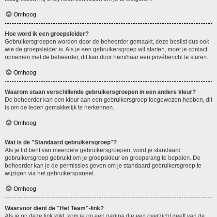
Omhoog
Hoe word ik een groepsleider?
Gebruikersgroepen worden door de beheerder gemaakt, deze beslist dus ook
wie de groepsleider is. Als je een gebruikersgroep wil starten, moet je contact
opnemen met de beheerder, dit kan door hem/haar een privébericht te sturen.
Omhoog
Waarom staan verschillende gebruikersgroepen in een andere kleur?
De beheerder kan een kleur aan een gebruikersgroep toegewezen hebben, dit
is om de leden gemakkelijk te herkennen.
Omhoog
Wat is de "Standaard gebruikersgroep"?
Als je lid bent van meerdere gebruikersgroepen, word je standaard
gebruikersgroep gebruikt om je groepskleur en groepsrang te bepalen. De
beheerder kan je de permissies geven om je standaard gebruikersgroep te
wijzigen via het gebruikerspaneel.
Omhoog
Waarvoor dient de "Het Team"-link?
Als je op deze link klikt, kom je op een pagina die een overzicht geeft van de