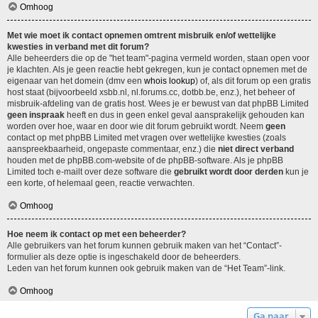
Omhoog
Met wie moet ik contact opnemen omtrent misbruik en/of wettelijke
kwesties in verband met dit forum?
Alle beheerders die op de "het team"-pagina vermeld worden, staan open voor
je klachten. Als je geen reactie hebt gekregen, kun je contact opnemen met de
eigenaar van het domein (dmv een
whois lookup
) of, als dit forum op een gratis
host staat (bijvoorbeeld xsbb.nl, nl.forums.cc, dotbb.be, enz.), het beheer of
misbruik-afdeling van de gratis host. Wees je er bewust van dat phpBB Limited
geen inspraak
heeft en dus in geen enkel geval aansprakelijk gehouden kan
worden over hoe, waar en door wie dit forum gebruikt wordt. Neem
geen
contact op met phpBB Limited met vragen over wettelijke kwesties (zoals
aanspreekbaarheid, ongepaste commentaar, enz.) die
niet direct verband
houden met de phpBB.com-website of de phpBB-software. Als je phpBB
Limited toch e-mailt over deze software die
gebruikt wordt door derden
kun je
een korte, of helemaal geen, reactie verwachten.
Omhoog
Hoe neem ik contact op met een beheerder?
Alle gebruikers van het forum kunnen gebruik maken van het “Contact”-
formulier als deze optie is ingeschakeld door de beheerders.
Leden van het forum kunnen ook gebruik maken van de “Het Team”-link.
Omhoog
Ga naar