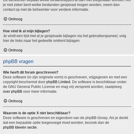
De beheerder bepaalt welke bestandstypes al dan niet toegestaan worden. Als
je niet zeker bent welke bestanden geüpload mogen worden, neem dan
contact op met de beheerder voor verdere informatie.
Omhoog
Hoe vind ik al mijn bijlagen?
Je vindt een lijst met al je geüploade bijlagen via het gebruikerspaneel, volg
hier de links naar het gedeelte omtrent bijlagen.
Omhoog
phpBB vragen
Wie heeft dit forum geschreven?
Deze software (in zijn originele vorm) is geschreven, vrijgegeven en met een
copyright beschermd door
phpBB Limited
. De software is beschikbaar onder
de GNU General Public License en mag vrij verspreid worden, raadpleeg
over phpBB
voor meer informatie.
Omhoog
Waarom is de optie X niet beschikbaar?
Deze software is geschreven en eigendom van de phpBB-Groep. Als je denkt
dat een bepaalde optie toegevoegd moet worden, bezoek dan de
phpBB Ideeën sectie
.