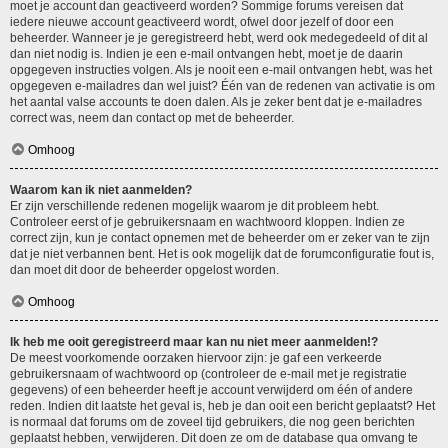
moet je account dan geactiveerd worden? Sommige forums vereisen dat
iedere nieuwe account geactiveerd wordt, ofwel door jezelf of door een
beheerder. Wanneer je je geregistreerd hebt, werd ook medegedeeld of dit al
dan niet nodig is. Indien je een e-mail ontvangen hebt, moet je de daarin
opgegeven instructies volgen. Als je nooit een e-mail ontvangen hebt, was het
opgegeven e-mailadres dan wel juist? Één van de redenen van activatie is om
het aantal valse accounts te doen dalen. Als je zeker bent dat je e-mailadres
correct was, neem dan contact op met de beheerder.
Omhoog
Waarom kan ik niet aanmelden?
Er zijn verschillende redenen mogelijk waarom je dit probleem hebt.
Controleer eerst of je gebruikersnaam en wachtwoord kloppen. Indien ze
correct zijn, kun je contact opnemen met de beheerder om er zeker van te zijn
dat je niet verbannen bent. Het is ook mogelijk dat de forumconfiguratie fout is,
dan moet dit door de beheerder opgelost worden.
Omhoog
Ik heb me ooit geregistreerd maar kan nu niet meer aanmelden!?
De meest voorkomende oorzaken hiervoor zijn: je gaf een verkeerde
gebruikersnaam of wachtwoord op (controleer de e-mail met je registratie
gegevens) of een beheerder heeft je account verwijderd om één of andere
reden. Indien dit laatste het geval is, heb je dan ooit een bericht geplaatst? Het
is normaal dat forums om de zoveel tijd gebruikers, die nog geen berichten
geplaatst hebben, verwijderen. Dit doen ze om de database qua omvang te