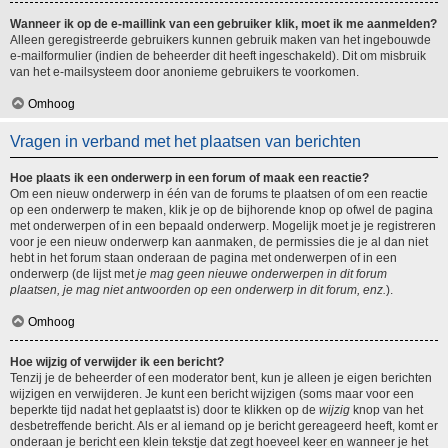
Wanneer ik op de e-maillink van een gebruiker klik, moet ik me aanmelden?
Alleen geregistreerde gebruikers kunnen gebruik maken van het ingebouwde
e-mailformulier (indien de beheerder dit heeft ingeschakeld). Dit om misbruik
van het e-mailsysteem door anonieme gebruikers te voorkomen.
Omhoog
Vragen in verband met het plaatsen van berichten
Hoe plaats ik een onderwerp in een forum of maak een reactie?
Om een nieuw onderwerp in één van de forums te plaatsen of om een reactie
op een onderwerp te maken, klik je op de bijhorende knop op ofwel de pagina
met onderwerpen of in een bepaald onderwerp. Mogelijk moet je je registreren
voor je een nieuw onderwerp kan aanmaken, de permissies die je al dan niet
hebt in het forum staan onderaan de pagina met onderwerpen of in een
onderwerp (de lijst met
je mag geen nieuwe onderwerpen in dit forum
plaatsen, je mag niet antwoorden op een onderwerp in dit forum, enz.
).
Omhoog
Hoe wijzig of verwijder ik een bericht?
Tenzij je de beheerder of een moderator bent, kun je alleen je eigen berichten
wijzigen en verwijderen. Je kunt een bericht wijzigen (soms maar voor een
beperkte tijd nadat het geplaatst is) door te klikken op de
wijzig
knop van het
desbetreffende bericht. Als er al iemand op je bericht gereageerd heeft, komt er
onderaan je bericht een klein tekstje dat zegt hoeveel keer en wanneer je het