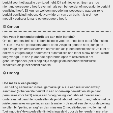
bericht voor het laatst je gewijzigd hebt. Dit zal niet verschijnen als nog
niemand gereageerd heeft, evenmin als een beheerder of moderator je bericht
gewijzigd heeft. Zij kunnen wel een mededeling toevoegen, waarom ze je
bericht gewijzigd hebben. Het verwijderen van een bericht is niet meer
mogelijk zodra er iemand op gereageerd heeft.
Omhoog
Hoe voeg ik een onderschrift toe aan mijn bericht?
Om een onderschrift aan je bericht toe te voegen, moet je er eerst één maken.
Dit kun je via het gebruikerspaneel doen. Als je dit gedaan hebt, kun je de
optie
voeg mijn onderschrift toe
aanvinken als je een bericht plaatst. Je kunt er
ook voor zorgen dat je onderschrift automatisch aan ieder nieuw bericht wordt
toegevoegd. Dit doe je door de bijhorende optie te activeren in het
gebruikerspaneel (het is nog altijd mogelijk om het onderschrift uit te
schakelen als je het bericht plaatst).
Omhoog
Hoe maak ik een peiling?
Een peiling aanmaken is heel gemakkelijk, als je een nieuw onderwerp
aanmaakt (of het eerste bericht in een onderwerp bewerkt en als je daar
permissies voor hebt) zou je een "voeg peiling toe" tabblad moeten zien
onderaan het berichten-gedeelte (als je dit tabblad niet kan zien, heb je niet de
juiste permissies om peilingen aan te maken). Je moet een titel voor de peiling
invullen bij "peilingsvraag" en dan minstens 2 mogelijkheden invullen in het
"peilingopties"-tekstgedeelte (limiet is ingesteld door de beheerder), met elke