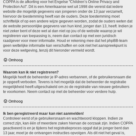
COPPA is de afkorting voor het Engelse "Children’s Online Privacy and
Protection Act". Dit is een Amerikaanse wet uit 1998 die vereist dat iedere
website die mogelijk gegevens van jongeren onder de 13 jaar verzamelt,
hiervoor de toestemming heeft van de ouders. Deze toestemming moet
schriftelijk of op een andere wijze gegeven worden, zodat de ouders weten dat
de website persoonlijke gegevens van hun kind, jonger dan 13, heeft. Indien je
niet zeker bent of deze wet al dan niet op jou of de website waarop je wil
registreren van toepassing is, neem dan contact op met een juridisch
raadgever voor meer informatie. Houd er rekening mee dat het phpBB-team
geen wettelijke informatie kan verschaffen en ook niet het aanspreekpunt is
voor deze wetgeving, tenzij dit hieronder vermeld wordt.
Omhoog
Waarom kan ik niet registreren?
Mogelijk heeft de beheerder je IP-adres verbannen, of de gebruikersnaam die
je opgeeft verboden. Tevens is het mogelijk dat de beheerder de registratie
mogelijkheid heeft uitgeschakeld om zo de registratie van nieuwe gebruikers
te voorkomen. Neem contact op met de beheerder voor verdere hulp.
Omhoog
Ik ben geregistreerd maar kan niet aanmelden!
Controleer eerst of je gebruikersnaam en wachtwoord kloppen. Indien ze
correct zijn, kan één of meerdere zaken hiervan de oorzaak zijn. Indien COPPA
geactiveerd is en je tijdens het registratieproces opgaf dat je jonger bent dan
13 jaar, moet je de ontvangen instructies opvolgen. Als dit niet het geval is,