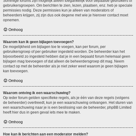
Sommige forums zijn mogelijk alleen toegankelijk voor bepaalde gebruikers of
gebruikersgroepen. Om berichten te zien, lezen, plaatsen, enz. heb je speciale
permissies nodig. Deze permissies kun je alleen van moderators of
beheerders krijgen, zij zijn dus ook degene met wie je hierover contact moet
opnemen.
Omhoog
Waarom kan ik geen bijlagen toevoegen?
De mogelijkheid om bijlagen toe te voegen, kan per forum, per
gebruikersgroep of per gebruiker ingesteld worden. De beheerder kan het
bijvoorbeeld zo ingesteld hebben dat je in een bepaald forum helemaal geen
bijlagen mag toevoegen of dat alleen de beheerdersgroep dit mag. Neem
contact op met de beheerder als je niet zeker weet waarom je geen bijlagen
kan toevoegen.
Omhoog
Waarom ontving ik een waarschuwing?
Op ieder forum gelden specifieke regels, als je één van deze regels (volgens
de beheerder) overtreedt, kun je een waarschuwing ontvangen. Het sturen van
een waarschuwing naar je is een beslissing van de beheerder, phpBB Limited
heeft hier dus in geen geval iets mee te maken.
Omhoog
Hoe kan ik berichten aan een moderator melden?