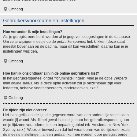
Omhoog
Gebruikersvoorkeuren en instellingen
Hoe verander ik mijn instellingen?
Als je geregistreerd bent, worden al je gegevens opgeslagen in de database.
Om ze te wijzigen moet je op de
gebruikerspaneel
link klikken (deze staat
meestal bovenaan op de pagina, maar dit kan verschillen), daarna kun je je
instellingen wijzigen.
Omhoog
Hoe kan ik onzichtbaar zijn in de online gebruikers lijst?
In het gebruikerspaneel onder "foruminstellingen", vind je de optie
Verberg
mijn online status
. Als je deze optie activeert zul je onzichtbaar zijn voor
iedereen, behalve voor beheerders, moderators en jezelf.
Omhoog
De tijden zijn niet correct!
Het is mogelijk dat de tijd die gegeven wordt van een andere tijdzone is dan
waarin jij woont. Als dit het geval is, moet je naar het gebruikerspaneel gaan
en je tijdzone veranderen in een bepaald gebied (vb: Amsterdam, New York,
Sydney, enz.). Wees er bewust van dat het veranderen van de tijdzone, zoals
de meeste instellingen, alleen gedaan kunnen worden door geregistreerde