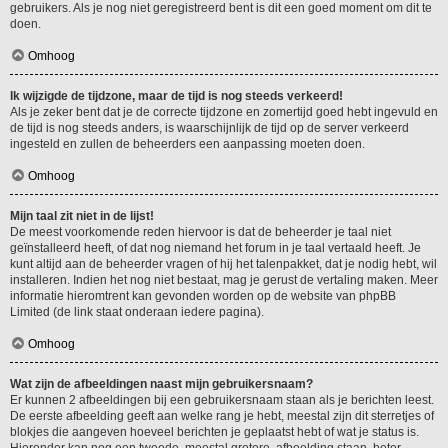
gebruikers. Als je nog niet geregistreerd bent is dit een goed moment om dit te
doen.
Omhoog
Ik wijzigde de tijdzone, maar de tijd is nog steeds verkeerd!
Als je zeker bent dat je de correcte tijdzone en zomertijd goed hebt ingevuld en
de tijd is nog steeds anders, is waarschijnlijk de tijd op de server verkeerd
ingesteld en zullen de beheerders een aanpassing moeten doen.
Omhoog
Mijn taal zit niet in de lijst!
De meest voorkomende reden hiervoor is dat de beheerder je taal niet
geïnstalleerd heeft, of dat nog niemand het forum in je taal vertaald heeft. Je
kunt altijd aan de beheerder vragen of hij het talenpakket, dat je nodig hebt, wil
installeren. Indien het nog niet bestaat, mag je gerust de vertaling maken. Meer
informatie hieromtrent kan gevonden worden op de website van phpBB
Limited (de link staat onderaan iedere pagina).
Omhoog
Wat zijn de afbeeldingen naast mijn gebruikersnaam?
Er kunnen 2 afbeeldingen bij een gebruikersnaam staan als je berichten leest.
De eerste afbeelding geeft aan welke rang je hebt, meestal zijn dit sterretjes of
blokjes die aangeven hoeveel berichten je geplaatst hebt of wat je status is.