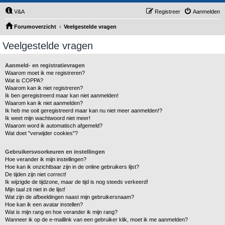
V&A
Registreer
Aanmelden
Forumoverzicht
Veelgestelde vragen
Veelgestelde vragen
Aanmeld- en registratievragen
Waarom moet ik me registreren?
Wat is COPPA?
Waarom kan ik niet registreren?
Ik ben geregistreerd maar kan niet aanmelden!
Waarom kan ik niet aanmelden?
Ik heb me ooit geregistreerd maar kan nu niet meer aanmelden!?
Ik weet mijn wachtwoord niet meer!
Waarom word ik automatisch afgemeld?
Wat doet "verwijder cookies"?
Gebruikersvoorkeuren en instellingen
Hoe verander ik mijn instellingen?
Hoe kan ik onzichtbaar zijn in de online gebruikers lijst?
De tijden zijn niet correct!
Ik wijzigde de tijdzone, maar de tijd is nog steeds verkeerd!
Mijn taal zit niet in de lijst!
Wat zijn de afbeeldingen naast mijn gebruikersnaam?
Hoe kan ik een avatar instellen?
Wat is mijn rang en hoe verander ik mijn rang?
Wanneer ik op de e-maillink van een gebruiker klik, moet ik me aanmelden?