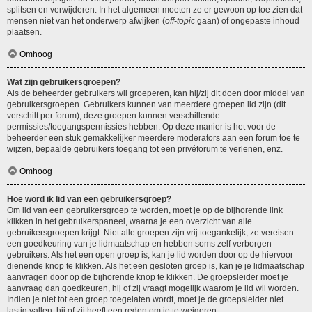
splitsen en verwijderen. In het algemeen moeten ze er gewoon op toe zien dat
mensen niet van het onderwerp afwijken (
off-topic
gaan) of ongepaste inhoud
plaatsen.
Omhoog
Wat zijn gebruikersgroepen?
Als de beheerder gebruikers wil groeperen, kan hij/zij dit doen door middel van
gebruikersgroepen. Gebruikers kunnen van meerdere groepen lid zijn (dit
verschilt per forum), deze groepen kunnen verschillende
permissies/toegangspermissies hebben. Op deze manier is het voor de
beheerder een stuk gemakkelijker meerdere moderators aan een forum toe te
wijzen, bepaalde gebruikers toegang tot een privéforum te verlenen, enz.
Omhoog
Hoe word ik lid van een gebruikersgroep?
Om lid van een gebruikersgroep te worden, moet je op de bijhorende link
klikken in het gebruikerspaneel, waarna je een overzicht van alle
gebruikersgroepen krijgt. Niet alle groepen zijn vrij toegankelijk, ze vereisen
een goedkeuring van je lidmaatschap en hebben soms zelf verborgen
gebruikers. Als het een open groep is, kan je lid worden door op de hiervoor
dienende knop te klikken. Als het een gesloten groep is, kan je je lidmaatschap
aanvragen door op de bijhorende knop te klikken. De groepsleider moet je
aanvraag dan goedkeuren, hij of zij vraagt mogelijk waarom je lid wil worden.
Indien je niet tot een groep toegelaten wordt, moet je de groepsleider niet
lastig vallen, hij of zij heeft een reden om je te weigeren.