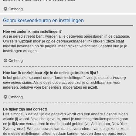
Omhoog
Gebruikersvoorkeuren en instellingen
Hoe verander ik mijn instellingen?
Als je geregistreerd bent, worden al je gegevens opgeslagen in de database.
Om ze te wijzigen moet je op de
gebruikerspaneel
link klikken (deze staat
meestal bovenaan op de pagina, maar dit kan verschillen), daarna kun je je
instellingen wijzigen.
Omhoog
Hoe kan ik onzichtbaar zijn in de online gebruikers lijst?
In het gebruikerspaneel onder "foruminstellingen", vind je de optie
Verberg
mijn online status
. Als je deze optie activeert zul je onzichtbaar zijn voor
iedereen, behalve voor beheerders, moderators en jezelf.
Omhoog
De tijden zijn niet correct!
Het is mogelijk dat de tijd die gegeven wordt van een andere tijdzone is dan
waarin jij woont. Als dit het geval is, moet je naar het gebruikerspaneel gaan
en je tijdzone veranderen in een bepaald gebied (vb: Amsterdam, New York,
Sydney, enz.). Wees er bewust van dat het veranderen van de tijdzone, zoals
de meeste instellingen, alleen gedaan kunnen worden door geregistreerde