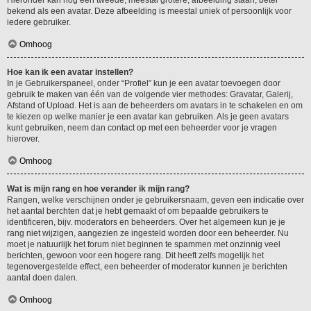
Hieronder kan nog een tweede, meestal grotere, afbeelding staan, beter
bekend als een avatar. Deze afbeelding is meestal uniek of persoonlijk voor
iedere gebruiker.
Omhoog
Hoe kan ik een avatar instellen?
In je Gebruikerspaneel, onder “Profiel” kun je een avatar toevoegen door
gebruik te maken van één van de volgende vier methodes: Gravatar, Galerij,
Afstand of Upload. Het is aan de beheerders om avatars in te schakelen en om
te kiezen op welke manier je een avatar kan gebruiken. Als je geen avatars
kunt gebruiken, neem dan contact op met een beheerder voor je vragen
hierover.
Omhoog
Wat is mijn rang en hoe verander ik mijn rang?
Rangen, welke verschijnen onder je gebruikersnaam, geven een indicatie over
het aantal berchten dat je hebt gemaakt of om bepaalde gebruikers te
identificeren, bijv. moderators en beheerders. Over het algemeen kun je je
rang niet wijzigen, aangezien ze ingesteld worden door een beheerder. Nu
moet je natuurlijk het forum niet beginnen te spammen met onzinnig veel
berichten, gewoon voor een hogere rang. Dit heeft zelfs mogelijk het
tegenovergestelde effect, een beheerder of moderator kunnen je berichten
aantal doen dalen.
Omhoog