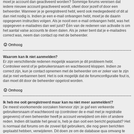
moet je account dan geactiveerd worden? Sommige forums vereisen dat
iedere nieuwe account geactiveerd wordt, ofwel door jezelf of door een
beheerder. Wanneer je je geregistreerd hebt, werd ook medegedeeld of dit al
dan niet nodig is. Indien je een e-mail ontvangen hebt, moet je de daarin
opgegeven instructies volgen. Als je nooit een e-mail ontvangen hebt, was het
opgegeven e-mailadres dan wel juist? Één van de redenen van activatie is om
het aantal valse accounts te doen dalen. Als je zeker bent dat je e-mailadres
correct was, neem dan contact op met de beheerder.
Omhoog
Waarom kan ik niet aanmelden?
Er zijn verschillende redenen mogelijk waarom je dit probleem hebt.
Controleer eerst of je gebruikersnaam en wachtwoord kloppen. Indien ze
correct zijn, kun je contact opnemen met de beheerder om er zeker van te zijn
dat je niet verbannen bent. Het is ook mogelijk dat de forumconfiguratie fout is,
dan moet dit door de beheerder opgelost worden.
Omhoog
Ik heb me ooit geregistreerd maar kan nu niet meer aanmelden!?
De meest voorkomende oorzaken hiervoor zijn: je gaf een verkeerde
gebruikersnaam of wachtwoord op (controleer de e-mail met je registratie
gegevens) of een beheerder heeft je account verwijderd om één of andere
reden. Indien dit laatste het geval is, heb je dan ooit een bericht geplaatst? Het
is normaal dat forums om de zoveel tijd gebruikers, die nog geen berichten
geplaatst hebben, verwijderen. Dit doen ze om de database qua omvang te