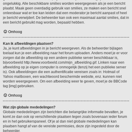
ongelukkig. Alle beschikbare smilies worden weergegeven als je een bericht
plaatst. Maak geen overdadig gebruik van smilies, ze maken een bericht snel
onleesbaar wat er toe kan leiden dat een moderator je bericht aanpast of heel
je bericht verwijdert. De beheerder kan ook een maximaal aantal smilies, dat in
een bericht gebruikt mag worden, bepaald hebben.
Omhoog
Kan ik afbeeldingen plaatsen?
Ja, je kunt afbeeldingen in je bericht weergeven. Als de beheerder bijlagen
toelaat kun je een afbeelding naar het forum uploaden. Anders moet je er voor
zorgen dat de afbeelding op een andere publieke server beschikbaar is,
bijvoorbeeld http://www.voorbeeld.com/mijn_afbeelding.gif. Linken naar een
afbeelding op je eigen computer is onmogelijk (tenzij het een publieke server
is). Ook afbeeldingen die een authentificatie vereisen zoals in: Hotmail of
Yahoo mailboxen, een wachtwoord beschermde website, enz. kunnen niet
worden weergegeven. Om een afbeelding weer te geven, moet je de BBCode
tag [img] gebruiken.
Omhoog
Wat zijn globale mededelingen?
Globale mededelingen zijn berichten die belangrijke informatie bevatten, je
komt ze dan ook op verschillende plaatsen tegen zoals bovenaan ieder forum
en in het gebruikerspaneel. Of je al dan niet globale mededelingen kan
plaatsen hangt af van de vereiste permissies, deze zijn ingesteld door de
beheerder.