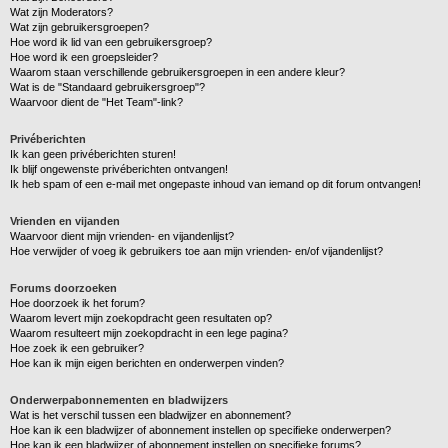
Wat zijn Moderators?
Wat zijn gebruikersgroepen?
Hoe word ik lid van een gebruikersgroep?
Hoe word ik een groepsleider?
Waarom staan verschillende gebruikersgroepen in een andere kleur?
Wat is de "Standaard gebruikersgroep"?
Waarvoor dient de "Het Team"-link?
Privéberichten
Ik kan geen privéberichten sturen!
Ik blijf ongewenste privéberichten ontvangen!
Ik heb spam of een e-mail met ongepaste inhoud van iemand op dit forum ontvangen!
Vrienden en vijanden
Waarvoor dient mijn vrienden- en vijandenlijst?
Hoe verwijder of voeg ik gebruikers toe aan mijn vrienden- en/of vijandenlijst?
Forums doorzoeken
Hoe doorzoek ik het forum?
Waarom levert mijn zoekopdracht geen resultaten op?
Waarom resulteert mijn zoekopdracht in een lege pagina?
Hoe zoek ik een gebruiker?
Hoe kan ik mijn eigen berichten en onderwerpen vinden?
Onderwerpabonnementen en bladwijzers
Wat is het verschil tussen een bladwijzer en abonnement?
Hoe kan ik een bladwijzer of abonnement instellen op specifieke onderwerpen?
Hoe kan ik een bladwijzer of abonnement instellen op specifieke forums?