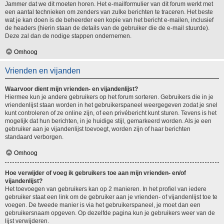
Jammer dat we dit moeten horen. Het e-mailformulier van dit forum werkt met
een aantal technieken om zenders van zulke berichten te traceren. Het beste
wat je kan doen is de beheerder een kopie van het bericht e-mailen, inclusief
de headers (hierin staan de details van de gebruiker die de e-mail stuurde).
Deze zal dan de nodige stappen ondernemen.
Omhoog
Vrienden en vijanden
Waarvoor dient mijn vrienden- en vijandenlijst?
Hiermee kun je andere gebruikers op het forum sorteren. Gebruikers die in je
vriendenlijst staan worden in het gebruikerspaneel weergegeven zodat je snel
kunt controleren of ze online zijn, of een privébericht kunt sturen. Tevens is het
mogelijk dat hun berichten, in je huidige stijl, gemarkeerd worden. Als je een
gebruiker aan je vijandenlijst toevoegt, worden zijn of haar berichten
standaard verborgen.
Omhoog
Hoe verwijder of voeg ik gebruikers toe aan mijn vrienden- en/of
vijandenlijst?
Het toevoegen van gebruikers kan op 2 manieren. In het profiel van iedere
gebruiker staat een link om de gebruiker aan je vrienden- of vijandenlijst toe te
voegen. De tweede manier is via het gebruikerspaneel, je moet dan een
gebruikersnaam opgeven. Op dezelfde pagina kun je gebruikers weer van de
lijst verwijderen.