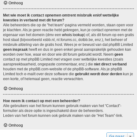
Omhoog
Met wie moet ik contact opnemen omtrent misbruik en/of wettelijke
kwesties in verband met dit forum?
Alle beheerders die op de "het team"-pagina vermeld worden, staan open voor
je klachten. Als je geen reactie hebt gekregen, kun je contact opnemen met de
eigenaar van het domein (dmv een
whois lookup
) of, als dit forum op een gratis
host staat (bijvoorbeeld xsbb.nl, nl.forums.cc, dotbb.be, enz.), het beheer of
misbruik-afdeling van de gratis host. Wees je er bewust van dat phpBB Limited
geen inspraak
heeft en dus in geen enkel geval aansprakelijk gehouden kan
worden over hoe, waar en door wie dit forum gebruikt wordt. Neem
geen
contact op met phpBB Limited met vragen over wettelijke kwesties (zoals
aanspreekbaarheid, ongepaste commentaar, enz.) die
niet direct verband
houden met de phpBB.com-website of de phpBB-software. Als je phpBB
Limited toch e-mailt over deze software die
gebruikt wordt door derden
kun je
een korte, of helemaal geen, reactie verwachten.
Omhoog
Hoe neem ik contact op met een beheerder?
Alle gebruikers van het forum kunnen gebruik maken van het “Contact”-
formulier als deze optie is ingeschakeld door de beheerders.
Leden van het forum kunnen ook gebruik maken van de “Het Team”-link.
Omhoog
Ga naar