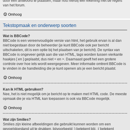
door een antwoord te plaatsen, maar hou hierbij wel rekening met de regels
van het forum.
Omhoog
Tekstopmaak en onderwerp soorten
Wat is BBCode?
BBCode is een vereenvoudigde versie van html, het gebruik ervan is al dan
niet toegestaan door de beheerder (je kunt BBCode ook per bericht
uitschakelen, dit is een optie bij het plaatsen van je bericht). De syntax van
BBCode is ongeveer gelijk aan die van HTML, tags worden tussen vierkante
haakjes [ en ] geplaatst, dus niet < en >. Daarnaast geeft het een grotere
controle over hoe iets wordt weergegeven. Meer informatie omtrent BBCode is
te vinden in de handleiding die je kunt openen als je een bericht plaatst.
Omhoog
Kan ik HTML gebruiken?
Nee, het is niet mogelijk om je bericht op te maken met HTML code. De meeste
opmaak die je via HTML kan toepassen is ook via BBCode mogelijk.
Omhoog
Wat zijn Smilies?
Smilies zijn kleine afbeeldingen die gebruikt kunnen worden om een
gevoelstoestand uit te drukken, bijvoorbeeld :) betekent blij, :( betekent