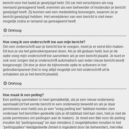
bericht voor het laatst je gewijzigd hebt. Dit zal niet verschijnen als nog
niemand gereageerd heeft, evenmin als een beheerder of moderator je bericht
gewijzigd heeft. Zij kunnen wel een mededeling toevoegen, waarom ze je
bericht gewijzigd hebben. Het verwijderen van een bericht is niet meer
mogelijk zodra er iemand op gereageerd heeft.
Omhoog
Hoe voeg ik een onderschrift toe aan mijn bericht?
Om een onderschrift aan je bericht toe te voegen, moet je er eerst één maken.
Dit kun je via het gebruikerspaneel doen. Als je dit gedaan hebt, kun je de
optie
voeg mijn onderschrift toe
aanvinken als je een bericht plaatst. Je kunt er
ook voor zorgen dat je onderschrift automatisch aan ieder nieuw bericht wordt
toegevoegd. Dit doe je door de bijhorende optie te activeren in het
gebruikerspaneel (het is nog altijd mogelijk om het onderschrift uit te
schakelen als je het bericht plaatst).
Omhoog
Hoe maak ik een peiling?
Een peiling aanmaken is heel gemakkelijk, als je een nieuw onderwerp
aanmaakt (of het eerste bericht in een onderwerp bewerkt en als je daar
permissies voor hebt) zou je een "voeg peiling toe" tabblad moeten zien
onderaan het berichten-gedeelte (als je dit tabblad niet kan zien, heb je niet de
juiste permissies om peilingen aan te maken). Je moet een titel voor de peiling
invullen bij "peilingsvraag" en dan minstens 2 mogelijkheden invullen in het
"peilingopties"-tekstgedeelte (limiet is ingesteld door de beheerder), met elke