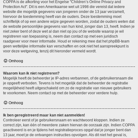
COPPA is de afkorting voor het Engelse "Children’s Online Privacy and
Protection Act". Dit is een Amerikaanse wet uit 1998 die vereist dat iedere
website die mogelijk gegevens van jongeren onder de 13 jaar verzamelt,
hiervoor de toestemming heeft van de ouders. Deze toestemming moet
schriftelijk of op een andere wijze gegeven worden, zodat de ouders weten dat
de website persoonlijke gegevens van hun kind, jonger dan 13, heeft. Indien je
niet zeker bent of deze wet al dan niet op jou of de website waarop je wil
registreren van toepassing is, neem dan contact op met een juridisch
raadgever voor meer informatie. Houd er rekening mee dat het phpBB-team
geen wettelijke informatie kan verschaffen en ook niet het aanspreekpunt is
voor deze wetgeving, tenzij dit hieronder vermeld wordt.
Omhoog
Waarom kan ik niet registreren?
Mogelijk heeft de beheerder je IP-adres verbannen, of de gebruikersnaam die
je opgeeft verboden. Tevens is het mogelijk dat de beheerder de registratie
mogelijkheid heeft uitgeschakeld om zo de registratie van nieuwe gebruikers
te voorkomen. Neem contact op met de beheerder voor verdere hulp.
Omhoog
Ik ben geregistreerd maar kan niet aanmelden!
Controleer eerst of je gebruikersnaam en wachtwoord kloppen. Indien ze
correct zijn, kan één of meerdere zaken hiervan de oorzaak zijn. Indien COPPA
geactiveerd is en je tijdens het registratieproces opgaf dat je jonger bent dan
13 jaar, moet je de ontvangen instructies opvolgen. Als dit niet het geval is,