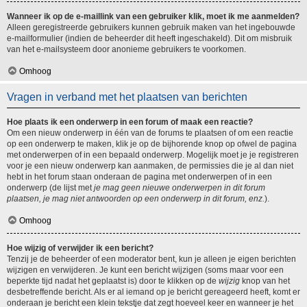
Wanneer ik op de e-maillink van een gebruiker klik, moet ik me aanmelden?
Alleen geregistreerde gebruikers kunnen gebruik maken van het ingebouwde
e-mailformulier (indien de beheerder dit heeft ingeschakeld). Dit om misbruik
van het e-mailsysteem door anonieme gebruikers te voorkomen.
Omhoog
Vragen in verband met het plaatsen van berichten
Hoe plaats ik een onderwerp in een forum of maak een reactie?
Om een nieuw onderwerp in één van de forums te plaatsen of om een reactie
op een onderwerp te maken, klik je op de bijhorende knop op ofwel de pagina
met onderwerpen of in een bepaald onderwerp. Mogelijk moet je je registreren
voor je een nieuw onderwerp kan aanmaken, de permissies die je al dan niet
hebt in het forum staan onderaan de pagina met onderwerpen of in een
onderwerp (de lijst met
je mag geen nieuwe onderwerpen in dit forum
plaatsen, je mag niet antwoorden op een onderwerp in dit forum, enz.
).
Omhoog
Hoe wijzig of verwijder ik een bericht?
Tenzij je de beheerder of een moderator bent, kun je alleen je eigen berichten
wijzigen en verwijderen. Je kunt een bericht wijzigen (soms maar voor een
beperkte tijd nadat het geplaatst is) door te klikken op de
wijzig
knop van het
desbetreffende bericht. Als er al iemand op je bericht gereageerd heeft, komt er
onderaan je bericht een klein tekstje dat zegt hoeveel keer en wanneer je het