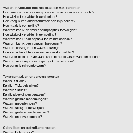
Vragen in verband met het plaatsen van berichten
Hoe plaats ik een onderwerp in een forum of maak een reactie?
Hoe wijzig of verwijder ik een bericht?
Hoe voeg ik een onderschrift toe aan mijn bericht?
Hoe maak ik een peiling?
Waarom kan ik niet meer peilingsopties toevoegen?
Hoe wijzig of verwijder ik een peiling?
Waarom kan ik een bepaald forum niet openen?
Waarom kan ik geen bijlagen toevoegen?
Waarom ontving ik een waarschuwing?
Hoe kan ik berichten aan een moderator melden?
Waarvoor dient de "Opslaan"-knop bij het plaatsen van een bericht?
Waarom moet mijn bericht goedgekeurd worden?
Hoe bump ik mijn onderwerp?
Tekstopmaak en onderwerp soorten
Wat is BBCode?
Kan ik HTML gebruiken?
Wat zijn Smilies?
Kan ik afbeeldingen plaatsen?
Wat zijn globale mededelingen?
Wat zijn mededelingen?
Wat zijn sticky onderwerpen?
Wat zijn gesloten onderwerpen?
Wat zijn onderwerpiconen?
Gebruikers en gebruikersgroepen
Wat zijn Beheerders?