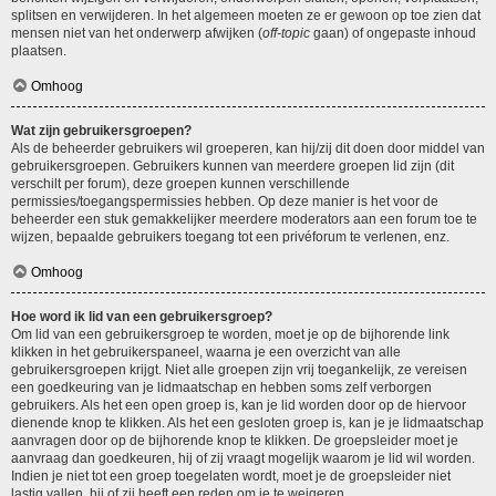
splitsen en verwijderen. In het algemeen moeten ze er gewoon op toe zien dat
mensen niet van het onderwerp afwijken (
off-topic
gaan) of ongepaste inhoud
plaatsen.
Omhoog
Wat zijn gebruikersgroepen?
Als de beheerder gebruikers wil groeperen, kan hij/zij dit doen door middel van
gebruikersgroepen. Gebruikers kunnen van meerdere groepen lid zijn (dit
verschilt per forum), deze groepen kunnen verschillende
permissies/toegangspermissies hebben. Op deze manier is het voor de
beheerder een stuk gemakkelijker meerdere moderators aan een forum toe te
wijzen, bepaalde gebruikers toegang tot een privéforum te verlenen, enz.
Omhoog
Hoe word ik lid van een gebruikersgroep?
Om lid van een gebruikersgroep te worden, moet je op de bijhorende link
klikken in het gebruikerspaneel, waarna je een overzicht van alle
gebruikersgroepen krijgt. Niet alle groepen zijn vrij toegankelijk, ze vereisen
een goedkeuring van je lidmaatschap en hebben soms zelf verborgen
gebruikers. Als het een open groep is, kan je lid worden door op de hiervoor
dienende knop te klikken. Als het een gesloten groep is, kan je je lidmaatschap
aanvragen door op de bijhorende knop te klikken. De groepsleider moet je
aanvraag dan goedkeuren, hij of zij vraagt mogelijk waarom je lid wil worden.
Indien je niet tot een groep toegelaten wordt, moet je de groepsleider niet
lastig vallen, hij of zij heeft een reden om je te weigeren.