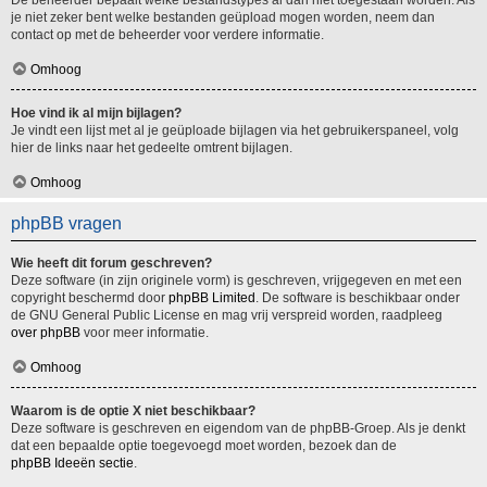
De beheerder bepaalt welke bestandstypes al dan niet toegestaan worden. Als
je niet zeker bent welke bestanden geüpload mogen worden, neem dan
contact op met de beheerder voor verdere informatie.
Omhoog
Hoe vind ik al mijn bijlagen?
Je vindt een lijst met al je geüploade bijlagen via het gebruikerspaneel, volg
hier de links naar het gedeelte omtrent bijlagen.
Omhoog
phpBB vragen
Wie heeft dit forum geschreven?
Deze software (in zijn originele vorm) is geschreven, vrijgegeven en met een
copyright beschermd door
phpBB Limited
. De software is beschikbaar onder
de GNU General Public License en mag vrij verspreid worden, raadpleeg
over phpBB
voor meer informatie.
Omhoog
Waarom is de optie X niet beschikbaar?
Deze software is geschreven en eigendom van de phpBB-Groep. Als je denkt
dat een bepaalde optie toegevoegd moet worden, bezoek dan de
phpBB Ideeën sectie
.