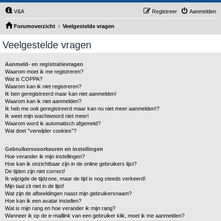
V&A
Registreer
Aanmelden
Forumoverzicht
Veelgestelde vragen
Veelgestelde vragen
Aanmeld- en registratievragen
Waarom moet ik me registreren?
Wat is COPPA?
Waarom kan ik niet registreren?
Ik ben geregistreerd maar kan niet aanmelden!
Waarom kan ik niet aanmelden?
Ik heb me ooit geregistreerd maar kan nu niet meer aanmelden!?
Ik weet mijn wachtwoord niet meer!
Waarom word ik automatisch afgemeld?
Wat doet "verwijder cookies"?
Gebruikersvoorkeuren en instellingen
Hoe verander ik mijn instellingen?
Hoe kan ik onzichtbaar zijn in de online gebruikers lijst?
De tijden zijn niet correct!
Ik wijzigde de tijdzone, maar de tijd is nog steeds verkeerd!
Mijn taal zit niet in de lijst!
Wat zijn de afbeeldingen naast mijn gebruikersnaam?
Hoe kan ik een avatar instellen?
Wat is mijn rang en hoe verander ik mijn rang?
Wanneer ik op de e-maillink van een gebruiker klik, moet ik me aanmelden?