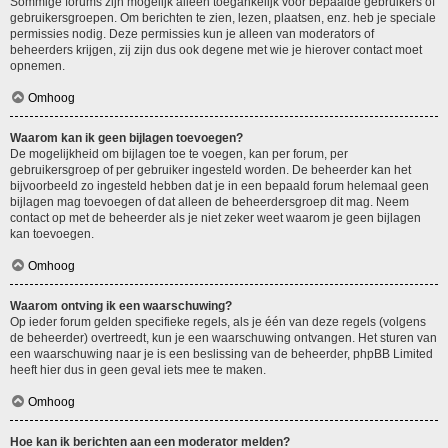
Sommige forums zijn mogelijk alleen toegankelijk voor bepaalde gebruikers of
gebruikersgroepen. Om berichten te zien, lezen, plaatsen, enz. heb je speciale
permissies nodig. Deze permissies kun je alleen van moderators of
beheerders krijgen, zij zijn dus ook degene met wie je hierover contact moet
opnemen.
Omhoog
Waarom kan ik geen bijlagen toevoegen?
De mogelijkheid om bijlagen toe te voegen, kan per forum, per
gebruikersgroep of per gebruiker ingesteld worden. De beheerder kan het
bijvoorbeeld zo ingesteld hebben dat je in een bepaald forum helemaal geen
bijlagen mag toevoegen of dat alleen de beheerdersgroep dit mag. Neem
contact op met de beheerder als je niet zeker weet waarom je geen bijlagen
kan toevoegen.
Omhoog
Waarom ontving ik een waarschuwing?
Op ieder forum gelden specifieke regels, als je één van deze regels (volgens
de beheerder) overtreedt, kun je een waarschuwing ontvangen. Het sturen van
een waarschuwing naar je is een beslissing van de beheerder, phpBB Limited
heeft hier dus in geen geval iets mee te maken.
Omhoog
Hoe kan ik berichten aan een moderator melden?