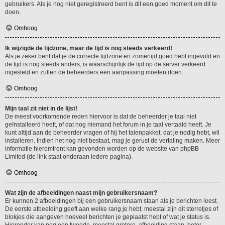
gebruikers. Als je nog niet geregistreerd bent is dit een goed moment om dit te
doen.
Omhoog
Ik wijzigde de tijdzone, maar de tijd is nog steeds verkeerd!
Als je zeker bent dat je de correcte tijdzone en zomertijd goed hebt ingevuld en
de tijd is nog steeds anders, is waarschijnlijk de tijd op de server verkeerd
ingesteld en zullen de beheerders een aanpassing moeten doen.
Omhoog
Mijn taal zit niet in de lijst!
De meest voorkomende reden hiervoor is dat de beheerder je taal niet
geïnstalleerd heeft, of dat nog niemand het forum in je taal vertaald heeft. Je
kunt altijd aan de beheerder vragen of hij het talenpakket, dat je nodig hebt, wil
installeren. Indien het nog niet bestaat, mag je gerust de vertaling maken. Meer
informatie hieromtrent kan gevonden worden op de website van phpBB
Limited (de link staat onderaan iedere pagina).
Omhoog
Wat zijn de afbeeldingen naast mijn gebruikersnaam?
Er kunnen 2 afbeeldingen bij een gebruikersnaam staan als je berichten leest.
De eerste afbeelding geeft aan welke rang je hebt, meestal zijn dit sterretjes of
blokjes die aangeven hoeveel berichten je geplaatst hebt of wat je status is.