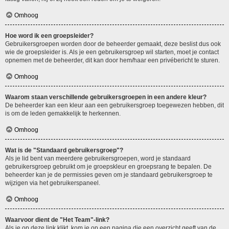
Omhoog
Hoe word ik een groepsleider?
Gebruikersgroepen worden door de beheerder gemaakt, deze beslist dus ook
wie de groepsleider is. Als je een gebruikersgroep wil starten, moet je contact
opnemen met de beheerder, dit kan door hem/haar een privébericht te sturen.
Omhoog
Waarom staan verschillende gebruikersgroepen in een andere kleur?
De beheerder kan een kleur aan een gebruikersgroep toegewezen hebben, dit
is om de leden gemakkelijk te herkennen.
Omhoog
Wat is de "Standaard gebruikersgroep"?
Als je lid bent van meerdere gebruikersgroepen, word je standaard
gebruikersgroep gebruikt om je groepskleur en groepsrang te bepalen. De
beheerder kan je de permissies geven om je standaard gebruikersgroep te
wijzigen via het gebruikerspaneel.
Omhoog
Waarvoor dient de "Het Team"-link?
Als je op deze link klikt, kom je op een pagina die een overzicht geeft van de