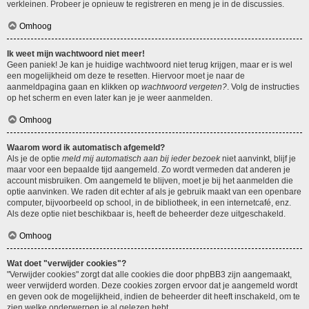
verkleinen. Probeer je opnieuw te registreren en meng je in de discussies.
Omhoog
Ik weet mijn wachtwoord niet meer!
Geen paniek! Je kan je huidige wachtwoord niet terug krijgen, maar er is wel
een mogelijkheid om deze te resetten. Hiervoor moet je naar de
aanmeldpagina gaan en klikken op
wachtwoord vergeten?
. Volg de instructies
op het scherm en even later kan je je weer aanmelden.
Omhoog
Waarom word ik automatisch afgemeld?
Als je de optie
meld mij automatisch aan bij ieder bezoek
niet aanvinkt, blijf je
maar voor een bepaalde tijd aangemeld. Zo wordt vermeden dat anderen je
account misbruiken. Om aangemeld te blijven, moet je bij het aanmelden die
optie aanvinken. We raden dit echter af als je gebruik maakt van een openbare
computer, bijvoorbeeld op school, in de bibliotheek, in een internetcafé, enz.
Als deze optie niet beschikbaar is, heeft de beheerder deze uitgeschakeld.
Omhoog
Wat doet "verwijder cookies"?
"Verwijder cookies" zorgt dat alle cookies die door phpBB3 zijn aangemaakt,
weer verwijderd worden. Deze cookies zorgen ervoor dat je aangemeld wordt
en geven ook de mogelijkheid, indien de beheerder dit heeft inschakeld, om te
zien welke onderwerpen je al gelezen hebt.